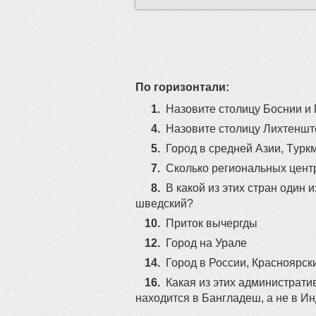
15
14
По горизонтали:
1.
Назовите столицу Боснии и
4.
Назовите столицу Лихтеншт
5.
Гоpoд в cрeдней Азии, Tурк
7.
Сколько региональных цент
8.
В какой из этих стран один 
шведский?
10.
Приток вычергды
12.
Город на Урале
14.
Город в России, Красноярски
16.
Какая из этих администрат
находится в Бангладеш, а не в И