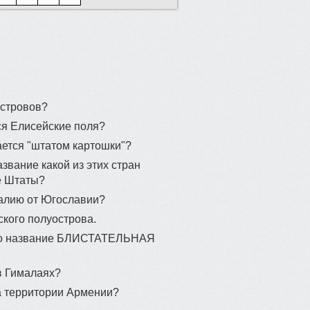
островов?
ся Елисейские поля?
ется "штатом картошки"?
вание какой из этих стран
е Штаты?
талию от Югославии?
кого полуострова.
ано название БЛИСТАТЕЛЬНАЯ
в Гималаях?
а территории Армении?