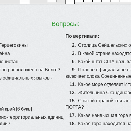
13
Вопросы:
12
По вертикали:
 Герцеговины
2.
Столица Сейшельских 
ейна
3.
В какой стране находят
мeниcтaн:
6.
Какой штат США называ
ров расположено на Волге?
9.
Полное официальное наз
включает слова Соединенны
из официальных языков -
11.
Какое море отделяет И
13.
Жительница Скандинавс
15.
С какой страной связ
ПОРТА?
й край [6 букв]
17.
Какая наивысшая гора 
ивно-территориальных единиц
ндии?
18.
Какая гора находится н