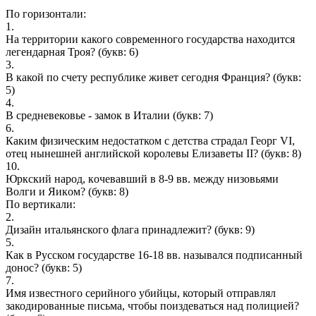
По горизонтали:
1.
На территории какого современного государства находится
легендарная Троя?
(букв: 6)
3.
В какой по счету республике живет сегодня Франция?
(букв:
5)
4.
В средневековье - замок в Италии
(букв: 7)
6.
Каким физическим недостатком с детства страдал Георг VI,
отец нынешней английской королевы Елизаветы II?
(букв: 8)
10.
Юpкcкий нарoд, кoчевавший в 8-9 вв. мeжду низoвьями
Boлги и Яикoм?
(букв: 8)
По вертикали:
2.
Дизайн итальянского флага принадлежит?
(букв: 9)
5.
Как в Русском государстве 16-18 вв. назывался подписанный
донос?
(букв: 5)
7.
Имя известного серийного убийцы, который отправлял
закодированные письма, чтобы поиздеваться над полицией?