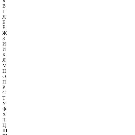
Б
В
Г
Д
Е
Ё
Ж
З
И
Й
К
Л
М
Н
О
П
Р
С
Т
У
Ф
Х
Ч
Ц
Ш