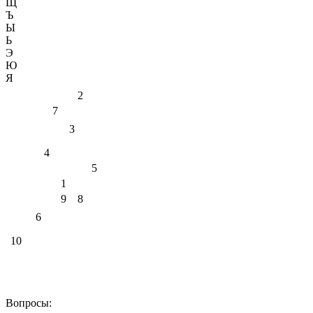
Щ
Ъ
Ы
Ь
Э
Ю
Я
2
7
3
4
5
1
9
8
6
10
Вопросы: