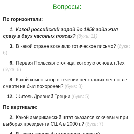
Вопросы:
По горизонтали:
1.
Какой российский город до 1958 года жил
сразу в двух часовых поясах?
(букв: 11)
3.
В какой стране возникло готическое письмо?
(букв:
6)
6.
Первая Польская столица, которую основал Лех
(букв: 6)
8.
Какой композитор в течении нескольких лет после
смерти не был похоронен?
(букв: 8)
12.
Житель Древней Греции
(букв: 5)
По вертикали:
2.
Какой американский штат оказался ключевым при
выборах президента США в 2000 г.?
(букв: 7)