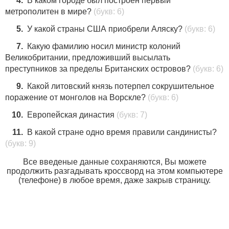
4.
В каком городе был построен первый
метрополитен в мире?
(букв: 6)
5.
У какой страны США приобрели Аляску?
(букв: 6)
7.
Какую фамилию носил министр колоний
Великобритании, предложивший высылать
преступников за пределы Британских островов?
(букв: 6)
9.
Какой литовский князь потерпел сокрушительное
поражение от монголов на Ворскле?
(букв: 6)
10.
Европейская династия
(букв: 7)
11.
В какой стране одно время правили сандинисты?
(букв: 9)
Все введеные данные сохраняются, Вы можете
продолжить разгадывать кроссворд на этом компьютере
(телефоне) в любое время, даже закрыв страницу.