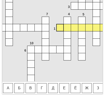
3
7
4
5
1
10
6
А
Б
В
Г
Д
Е
Ё
Ж
З