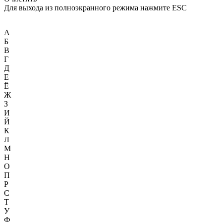
Для выхода из полноэкранного режима нажмите ESC
А
Б
В
Г
Д
Е
Ё
Ж
З
И
Й
К
Л
М
Н
О
П
Р
С
Т
У
Ф