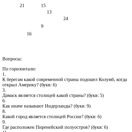
21
15
13
24
9
16
Вопросы:
По горизонтали:
1.
К берегам какой современной страны подошел Колумб, когда
открыл Америку?
(букв: 6)
3.
Дамаск является столицей какой страны?
(букв: 5)
6.
Как иначе называют Нидерланды?
(букв: 9)
8.
Какой город является столицей России?
(букв: 6)
9.
Где расположен Пиренейский полуостров?
(букв: 6)