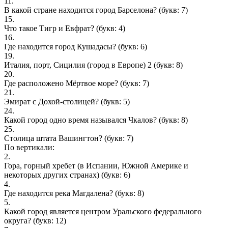
11.
В какой стране находится город Барселона?
(букв: 7)
15.
Что такое Тигр и Евфрат?
(букв: 4)
16.
Где находится город Кушадасы?
(букв: 6)
19.
Итaлия, пopт, Cицилия (гopoд в Eвpoпe) 2
(букв: 8)
20.
Где расположено Мёртвое море?
(букв: 7)
21.
Эмират с Дохой-столицей?
(букв: 5)
24.
Какой город одно время назывался Чкалов?
(букв: 8)
25.
Столица штата Вашингтон?
(букв: 7)
По вертикали:
2.
Гора, горный хребет (в Испании, Южной Америке и
некоторых других странах)
(букв: 6)
4.
Где находится река Магдалена?
(букв: 8)
5.
Какой город является центром Уральского федерального
округа?
(букв: 12)