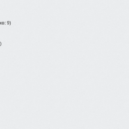
кв: 9)
)