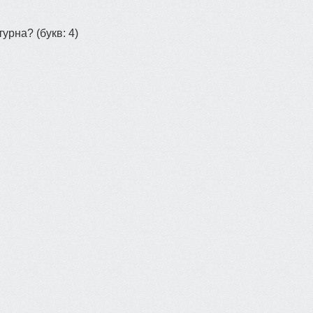
турна?
(букв: 4)