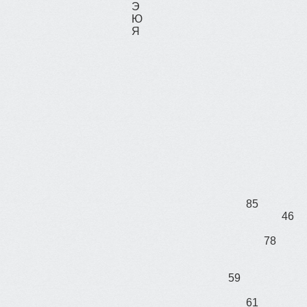
Э
Ю
Я
85
46
78
59
61