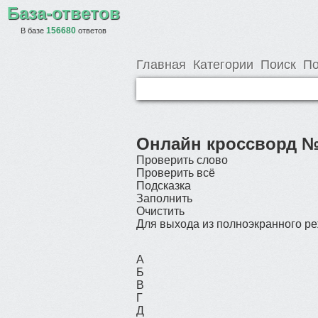
База-ответов
156680
В базе
ответов
Главная
Категории
Поиск
По
Онлайн кроссворд №
Проверить слово
Проверить всё
Подсказка
Заполнить
Очистить
Для выхода из полноэкранного 
А
Б
В
Г
Д