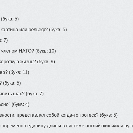
(букв: 5)
 картина или рельеф?
(букв: 5)
: 7)
ся членом НАТО?
(букв: 10)
 короткую жизнь?
(букв: 9)
жер?
(букв: 11)
?
(букв: 5)
ъявить шах?
(букв: 7)
асно"
(букв: 4)
ности, представлял собой когда-то гротеск?
(букв: 5)
дновременно единицу длины в системе английских и/или рус