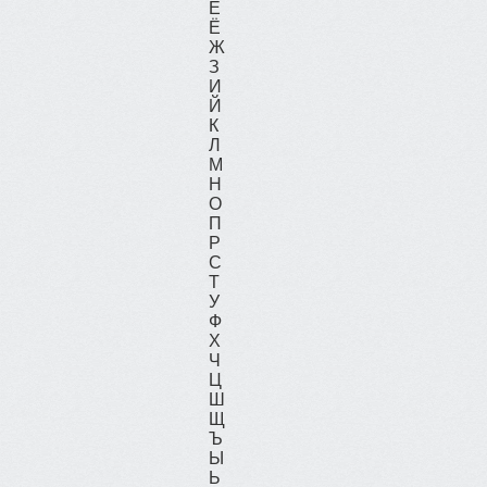
Е
Ё
Ж
З
И
Й
К
Л
М
Н
О
П
Р
С
Т
У
Ф
Х
Ч
Ц
Ш
Щ
Ъ
Ы
Ь