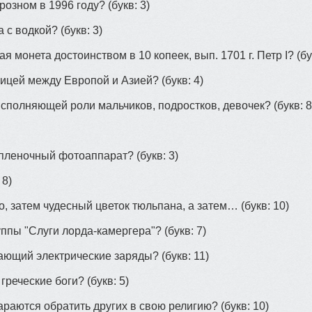
Грозном в 1996 году?
(букв: 3)
а с водкой?
(букв: 3)
я монета достоинством в 10 копеек, вып. 1701 г. Петр I?
(бу
ницей между Европой и Азией?
(букв: 4)
исполняющей роли мальчиков, подростков, девочек?
(букв: 8
 пленочный фотоаппарат?
(букв: 3)
 8)
, затем чудесный цветок тюльпана, а затем…
(букв: 10)
уппы "Слуги лорда-камергера"?
(букв: 7)
вающий электрические заряды?
(букв: 11)
 греческие боги?
(букв: 5)
араются обратить других в свою религию?
(букв: 10)