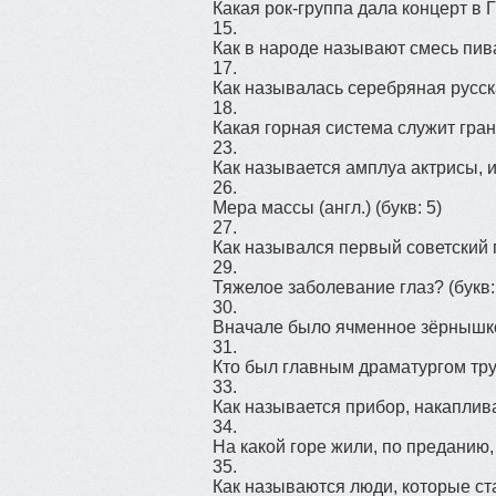
Какая рок-группа дала концерт в 
15.
Как в народе называют смесь пив
17.
Как называлась серебряная русска
18.
Какая горная система служит гра
23.
Как называется амплуа актрисы, 
26.
Мера массы (англ.)
(букв: 5)
27.
Как назывался первый советский
29.
Тяжелое заболевание глаз?
(букв:
30.
Вначале было ячменное зёрнышко
31.
Кто был главным драматургом тр
33.
Как называется прибор, накапли
34.
На какой горе жили, по преданию,
35.
Как называются люди, которые ст