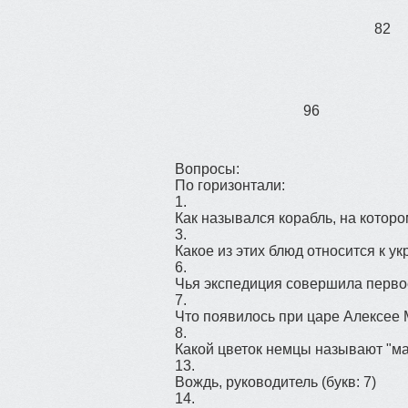
82
96
Вопросы:
По горизонтали:
1.
Как назывался корабль, на котор
3.
Какое из этих блюд относится к у
6.
Чья экспедиция совершила перво
7.
Что появилось при царе Алексее
8.
Какой цветок немцы называют "май
13.
Вождь, руководитель
(букв: 7)
14.