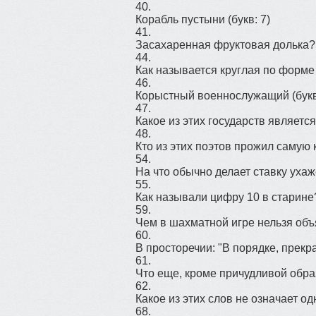
40.
Корабль пустыни
(букв: 7)
41.
Засахаренная фруктовая долька?
44.
Как называется круглая по форме
46.
Корыстный военнослужащий
(букв
47.
Какое из этих государств являет
48.
Кто из этих поэтов прожил самую
54.
На что обычно делает ставку уха
55.
Как называли цифру 10 в старине
59.
Чем в шахматной игре нельзя об
60.
В просторечии: "В порядке, прекр
61.
Что еще, кроме причудливой образ
62.
Какое из этих слов не означает о
68.