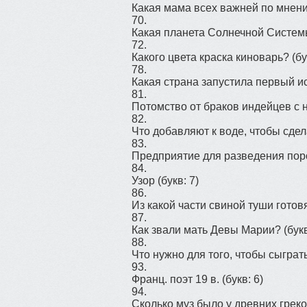
Какая мама всех важней по мнен
70.
Какая планета Солнечной Систем
72.
Какого цвета краска киноварь?
(бу
78.
Какая страна запустила первый и
81.
Потомство от браков индейцев с 
82.
Что добавляют к воде, чтобы сде
83.
Предприятие для разведения по
84.
Узор
(букв: 7)
86.
Из какой части свиной туши готов
87.
Как звали мать Девы Марии?
(букв
88.
Что нужно для того, чтобы сыграт
93.
Франц. поэт 19 в.
(букв: 6)
94.
Сколько муз было у древних грек