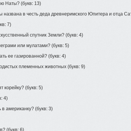
ию Наты?
(букв: 13)
ы названа в честь деда древнеримского Юпитера и отца Са
кв: 7)
скусственный спутник Земли?
(букв: 4)
неграми или мулатами?
(букв: 5)
лать ее газированной?
(букв: 4)
родистых племенных животных
(букв: 9)
ят корейку?
(букв: 5)
: 4)
ь в американку?
(букв: 3)
ов?
(букв: 6)