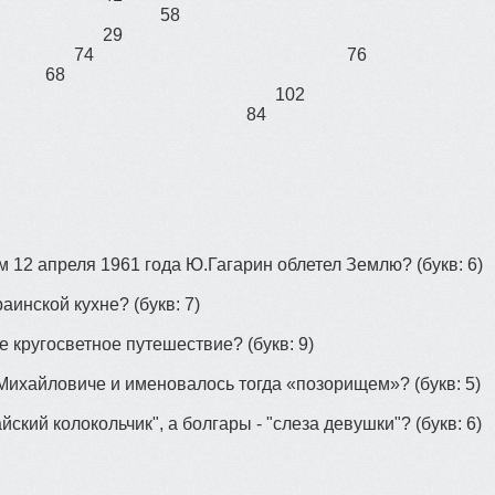
58
29
74
76
68
102
84
ом 12 апреля 1961 года Ю.Гагарин облетел Землю?
(букв: 6)
краинской кухне?
(букв: 7)
е кругосветное путешествие?
(букв: 9)
 Михайловиче и именовалось тогда «позорищем»?
(букв: 5)
ский колокольчик", а болгары - "слеза девушки"?
(букв: 6)