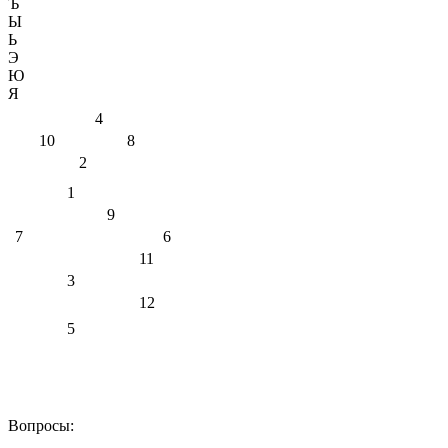
Ъ
Ы
Ь
Э
Ю
Я
4
10
8
2
1
9
7
6
11
3
12
5
Вопросы: