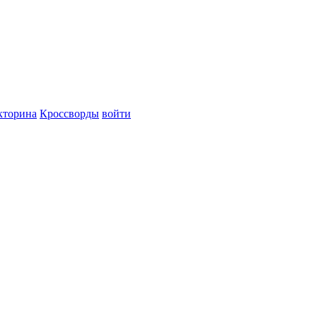
кторина
Кроссворды
войти