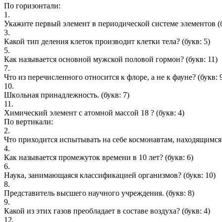
По горизонтали:
1.
Укажите первый элемент в периодической системе элементов
(
3.
Какой тип деления клеток производит клетки тела?
(букв: 5)
5.
Как называется основной мужской половой гормон?
(букв: 11)
7.
Что из перечисленного относится к флоре, а не к фауне?
(букв: 
10.
Шкoльнaя пpинaдлeжнocть.
(букв: 7)
11.
Химический элемент с атомной массой 18 ?
(букв: 4)
По вертикали:
2.
Что приходится испытывать на себе космонавтам, находящимся
4.
Как называется промежуток времени в 10 лет?
(букв: 6)
6.
Наука, занимающаяся классификацией организмов?
(букв: 10)
8.
Представитель высшего научного учреждения.
(букв: 8)
9.
Какой из этих газов преобладает в составе воздуха?
(букв: 4)
12.