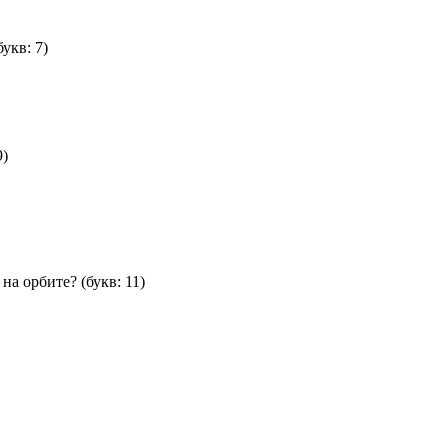
букв: 7)
9)
 на орбите?
(букв: 11)