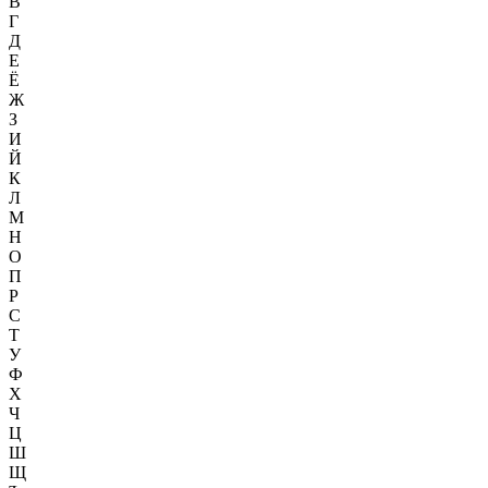
В
Г
Д
Е
Ё
Ж
З
И
Й
К
Л
М
Н
О
П
Р
С
Т
У
Ф
Х
Ч
Ц
Ш
Щ