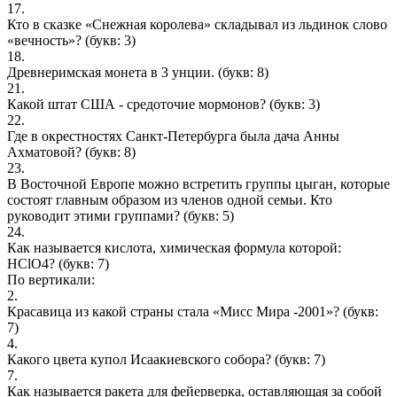
17.
Кто в сказке «Снежная королева» складывал из льдинок слово
«вечность»?
(букв: 3)
18.
Древнеримская монета в 3 унции.
(букв: 8)
21.
Какой штат США - средоточие мормонов?
(букв: 3)
22.
Где в окрестностях Санкт-Петербурга была дача Анны
Ахматовой?
(букв: 8)
23.
В Восточной Европе можно встретить группы цыган, которые
состоят главным образом из членов одной семьи. Кто
руководит этими группами?
(букв: 5)
24.
Как называется кислота, химическая формула которой:
HClO4?
(букв: 7)
По вертикали:
2.
Красавица из какой страны стала «Мисс Мира -2001»?
(букв:
7)
4.
Какого цвета купол Исаакиевского собора?
(букв: 7)
7.
Как называется ракета для фейерверка, оставляющая за собой