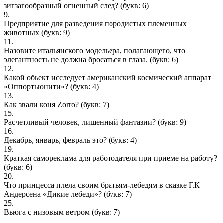
зигзагообразный огненный след?
(букв: 6)
9.
Предприятие для разведения породистых племенных
животных
(букв: 9)
11.
Назовите итальянского модельера, полагающего, что
элегантность не должна бросаться в глаза.
(букв: 6)
12.
Какой обьект исследует американский космический аппарат
«Оппортьюнити»?
(букв: 4)
13.
Как звали коня Zorro?
(букв: 7)
15.
Расчетливый человек, лишенный фантазии?
(букв: 9)
16.
Декабрь, январь, февраль это?
(букв: 4)
19.
Краткая самореклама для работодателя при приеме на работу?
(букв: 6)
20.
Что принцесса плела своим братьям-лебедям в сказке Г.К
Андерсена «Дикие лебеди»?
(букв: 7)
25.
Вьюга с низовым ветром
(букв: 7)