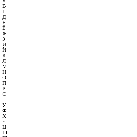
Б
В
Г
Д
Е
Ё
Ж
З
И
Й
К
Л
М
Н
О
П
Р
С
Т
У
Ф
Х
Ч
Ц
Ш