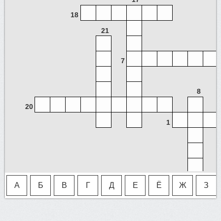
18
21
7
8
20
1
12
А
Б
В
Г
Д
Е
Ё
Ж
З
15