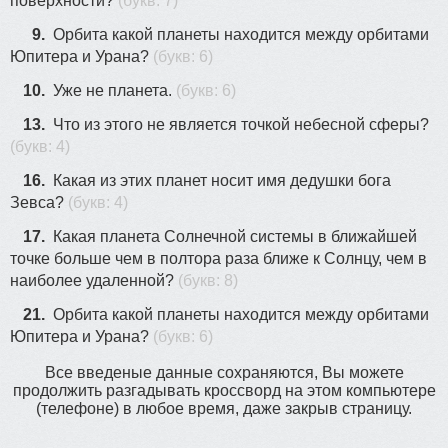
поверхности?
(букв: 7)
9.
Орбита какой планеты находится между орбитами
Юпитера и Урана?
(букв: 6)
10.
Уже не планета.
(букв: 6)
13.
Что из этого не является точкой небесной сферы?
(букв: 4)
16.
Какая из этих планет носит имя дедушки бога
Зевса?
(букв: 4)
17.
Какая планета Солнечной системы в ближайшей
точке больше чем в полтора раза ближе к Солнцу, чем в
наиболее удаленной?
(букв: 8)
21.
Орбита какой планеты находится между орбитами
Юпитера и Урана?
(букв: 6)
Все введеные данные сохраняются, Вы можете
продолжить разгадывать кроссворд на этом компьютере
(телефоне) в любое время, даже закрыв страницу.