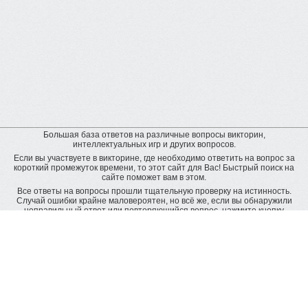
Большая база ответов на различные вопросы викторин,
интеллектуальных игр и других вопросов.
Если вы участвуете в викторине, где необходимо ответить на вопрос за
короткий промежуток времени, то этот сайт для Вас! Быстрый поиск на
сайте поможет вам в этом.
Все ответы на вопросы прошли тщательную проверку на истинность.
Случай ошибки крайне маловероятен, но всё же, если вы обнаружили
неправильный ответ или повторяющийся вопрос, нажмите кнопку
"пожаловаться" рядом с неверным ответом. Будет подана заявка на
дополнительную проверку и ответ будет исправлен.
Оставить отзыв
© baza-otvetov.ru, 2011 - 2026,
Пользовательское соглашение
Рейтинг пользователей:
рейтинг пользователей наиболее активно пополняющих базу данных
ответов
Radius -
8818 вопросов
Inna_Klim -
4110 вопросов