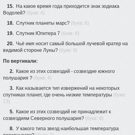
15.
На какое время года приходится знак зодиака
Водолей?
(букв: 4)
18.
Спутник планеты марс?
(букв: 6)
19.
Спутник Юпитера 7
(букв: 6)
20.
Чьё имя носит самый большой лучевой кратер на
видимой стороне Луны?
(букв: 9)
По вертикали:
2.
Какое из этих созвездий - созвездие южного
полушария ?
(букв: 4)
3.
Как называется тип извержений на некоторых
спутниках планет, где очень низкие температуры
(букв:
13)
5.
Какое из этих созвездий не принадлежит к
созвездиям Северного полушария?
(букв: 6)
8.
У какого типа звезд наибольшая температура