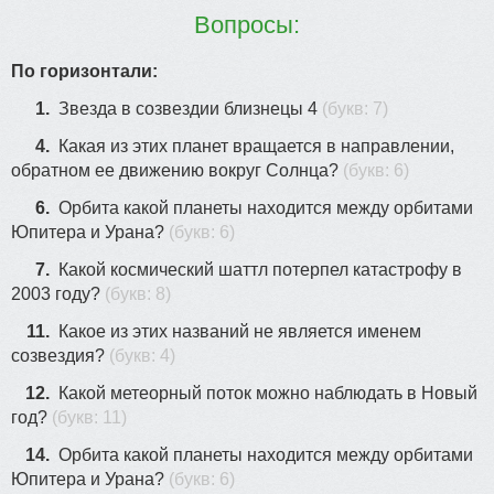
Вопросы:
По горизонтали:
1.
Звезда в созвездии близнецы 4
(букв: 7)
4.
Какая из этих планет вращается в направлении,
обратном ее движению вокруг Солнца?
(букв: 6)
6.
Орбита какой планеты находится между орбитами
Юпитера и Урана?
(букв: 6)
7.
Какой космический шаттл потерпел катастрофу в
2003 году?
(букв: 8)
11.
Какое из этих названий не является именем
созвездия?
(букв: 4)
12.
Какой метеорный поток можно наблюдать в Новый
год?
(букв: 11)
14.
Орбита какой планеты находится между орбитами
Юпитера и Урана?
(букв: 6)