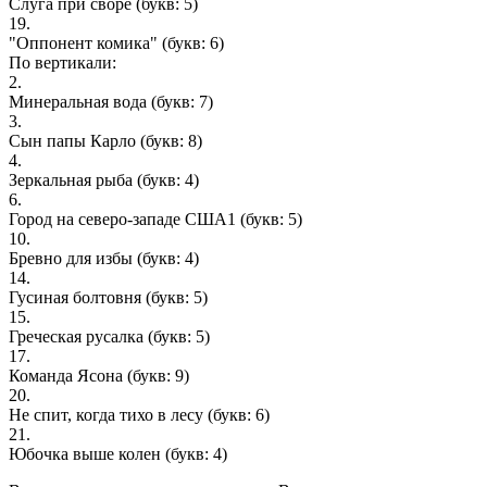
Слуга при своре
(букв: 5)
19.
"Оппонент комика"
(букв: 6)
По вертикали:
2.
Минеральная вода
(букв: 7)
3.
Сын папы Карло
(букв: 8)
4.
Зеркальная рыба
(букв: 4)
6.
Город на северо-западе США1
(букв: 5)
10.
Бревно для избы
(букв: 4)
14.
Гусиная болтовня
(букв: 5)
15.
Греческая русалка
(букв: 5)
17.
Команда Ясона
(букв: 9)
20.
Не спит, когда тихо в лесу
(букв: 6)
21.
Юбочка выше колен
(букв: 4)