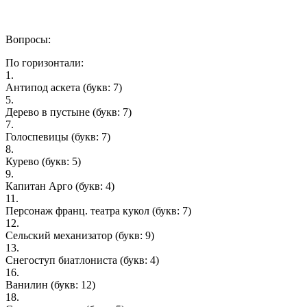
Вопросы:
По горизонтали:
1.
Антипод аскета
(букв: 7)
5.
Дерево в пустыне
(букв: 7)
7.
Голоспевицы
(букв: 7)
8.
Курево
(букв: 5)
9.
Капитан Арго
(букв: 4)
11.
Персонаж франц. театра кукол
(букв: 7)
12.
Сельский механизатор
(букв: 9)
13.
Снегоступ биатлониста
(букв: 4)
16.
Ванилин
(букв: 12)
18.