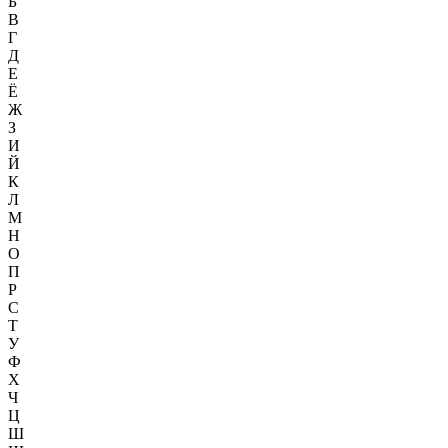
Б
В
Г
Д
Е
Ё
Ж
З
И
Й
К
Л
М
Н
О
П
Р
С
Т
У
Ф
Х
Ч
Ц
Ш