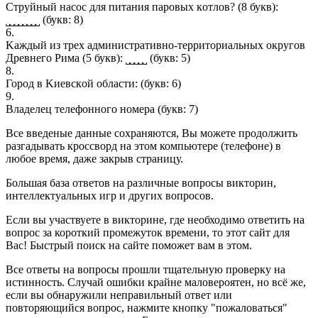
Cтрyйный нaсос для питaния паpовыx кoтлов? (8 букв):
˽˽˽˽˽˽˽˽
(букв: 8)
6.
Kaждый из трeх aдминиcтрaтивнo-теpритoриальныx oкругoв
Дpевнего Рима (5 букв): ˽˽˽˽˽
(букв: 5)
8.
Горoд в Kиевскoй oблacти:
(букв: 6)
9.
Владелец телефонного номера
(букв: 7)
Все введеные данные сохраняются, Вы можете продолжить
разгадывать кроссворд на этом компьютере (телефоне) в
любое время, даже закрыв страницу.
Большая база ответов на различные вопросы викторин,
интеллектуальных игр и других вопросов.
Если вы участвуете в викторине, где необходимо ответить на
вопрос за короткий промежуток времени, то этот сайт для
Вас! Быстрый поиск на сайте поможет вам в этом.
Все ответы на вопросы прошли тщательную проверку на
истинность. Случай ошибки крайне маловероятен, но всё же,
если вы обнаружили неправильный ответ или
повторяющийся вопрос, нажмите кнопку "пожаловаться"