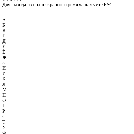
Для выхода из полноэкранного режима нажмите ESC
А
Б
В
Г
Д
Е
Ё
Ж
З
И
Й
К
Л
М
Н
О
П
Р
С
Т
У
Ф