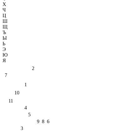
Х
Ч
Ц
Ш
Щ
Ъ
Ы
Ь
Э
Ю
Я
2
7
1
10
11
4
5
9
8
6
3