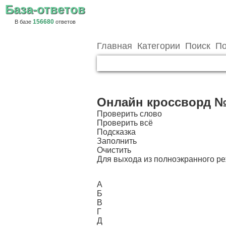
База-ответов
156680
В базе
ответов
Главная
Категории
Поиск
По
Онлайн кроссворд №
Проверить слово
Проверить всё
Подсказка
Заполнить
Очистить
Для выхода из полноэкранного 
А
Б
В
Г
Д