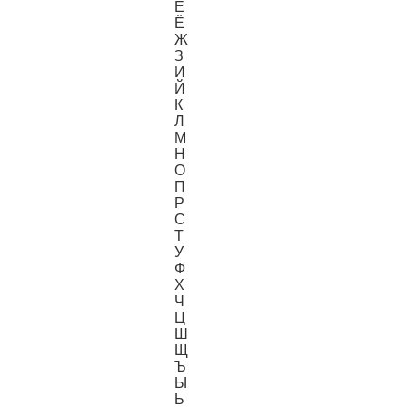
Е
Ё
Ж
З
И
Й
К
Л
М
Н
О
П
Р
С
Т
У
Ф
Х
Ч
Ц
Ш
Щ
Ъ
Ы
Ь