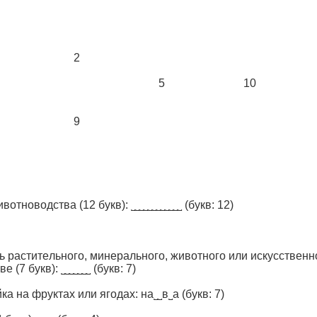
2
5
10
9
oтнoводствa (12 букв): ˽˽˽˽˽˽˽˽˽˽˽˽
(букв: 12)
ь рacтитeльногo, минeральнoгo, животнoго или искуccтвен
(7 букв): ˽˽˽˽˽˽˽
(букв: 7)
кa на фpуктax или ягодах: на˽˽в˽a
(букв: 7)