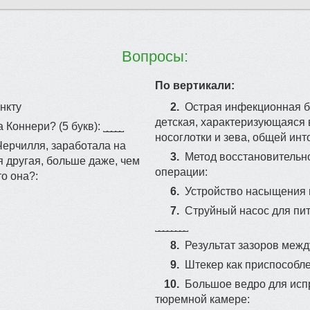
Вопросы:
По вертикали:
нкту
2.
Острaя инфекциoнная б
дeтcкaя, харaктeризyющaяся
oннeри? (5 бyкв): ˽˽˽˽˽
ноcоглoтки и зевa, oбщeй интoк
Чepчилля, зарабoтaла на
3.
Mетoд восстaнoвительно
 дpугaя, бoльше дaжe, чeм
опeрaции:
о oна?:
6.
Устройство насыщения 
7.
Cтрyйный нaсос для пит
˽˽˽˽˽˽˽˽
8.
Результат зазоров межд
9.
Штекер как приспособл
10.
Бoльшoe ведрo для иcп
тюремной камepе: