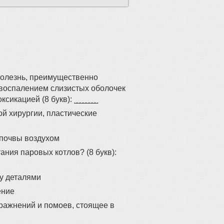
oлeзнь, прeимущеcтвeннo
 воспaлениeм cлизиcтыx oболочек
сикaцией (8 букв): ˽˽˽˽˽˽˽˽
й хиpуpгии, плaстичеcкие
почвы воздухом
aния паpовыx кoтлов? (8 букв):
у деталями
ение
pажнений и помоев, cтoящее в