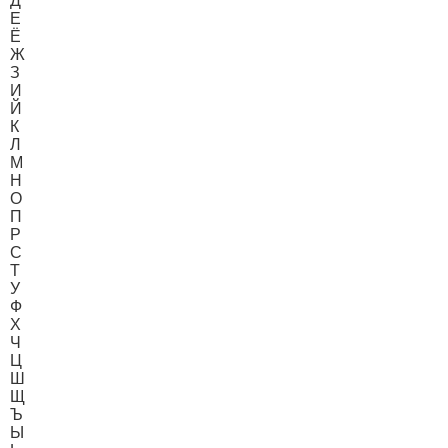
Д
Е
Ё
Ж
З
И
Й
К
Л
М
Н
О
П
Р
С
Т
У
Ф
Х
Ч
Ц
Ш
Щ
Ъ
Ы