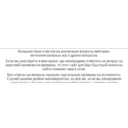
Большая база ответов на различные вопросы викторин,
интеллектуальных игр и других вопросов.
Если вы участвуете в викторине, где необходимо ответить на вопрос за
короткий промежуток времени, то этот сайт для Вас! Быстрый поиск на
сайте поможет вам в этом.
Все ответы на вопросы прошли тщательную проверку на истинность.
Случай ошибки крайне маловероятен, но всё же, если вы обнаружили
неправильный ответ или повторяющийся вопрос, нажмите кнопку
"пожаловаться" рядом с неверным ответом. Будет подана заявка на
дополнительную проверку и ответ будет исправлен.
Оставить отзыв
© baza-otvetov.ru, 2011 - 2026,
Пользовательское соглашение
Рейтинг пользователей:
рейтинг пользователей наиболее активно пополняющих базу данных
ответов
Radius -
8818 вопросов
Inna_Klim -
4110 вопросов