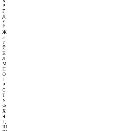
Б
В
Г
Д
Е
Ё
Ж
З
И
Й
К
Л
М
Н
О
П
Р
С
Т
У
Ф
Х
Ч
Ц
Ш