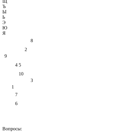
Щ
Ъ
Ы
Ь
Э
Ю
Я
8
2
9
4
5
10
3
1
7
6
Вопросы: