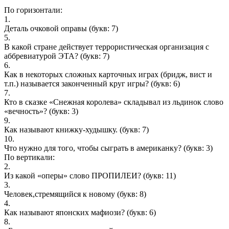
По горизонтали:
1.
Деталь очковой оправы
(букв: 7)
5.
В какой стране действует террористическая организация с
аббревиатурой ЭТА?
(букв: 7)
6.
Как в некоторых сложных карточных играх (бридж, вист и
т.п.) называется законченный круг игры?
(букв: 6)
7.
Кто в сказке «Снежная королева» складывал из льдинок слово
«вечность»?
(букв: 3)
9.
Как называют книжку-худышку.
(букв: 7)
10.
Что нужно для того, чтобы сыграть в американку?
(букв: 3)
По вертикали:
2.
Из какой «оперы» слово ПРОПИЛЕИ?
(букв: 11)
3.
Человек,стремящийся к новому
(букв: 8)
4.
Как называют японских мафиози?
(букв: 6)
8.