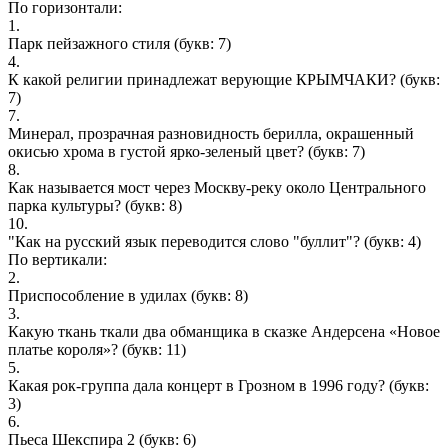
По горизонтали:
1.
Парк пейзажного стиля
(букв: 7)
4.
К какой религии принадлежат верующие КРЫМЧАКИ?
(букв:
7)
7.
Минерал, прозрачная разновидность берилла, окрашенный
окисью хрома в густой ярко-зеленый цвет?
(букв: 7)
8.
Как называется мост через Москву-реку около Центрального
парка культуры?
(букв: 8)
10.
"Как на русский язык переводится слово "буллит"?
(букв: 4)
По вертикали:
2.
Приспособление в удилах
(букв: 8)
3.
Какую ткань ткали два обманщика в сказке Андерсена «Новое
платье короля»?
(букв: 11)
5.
Какая рок-группа дала концерт в Грозном в 1996 году?
(букв:
3)
6.
Пьеса Шекспира 2
(букв: 6)