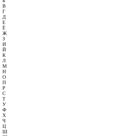
Б
В
Г
Д
Е
Ё
Ж
З
И
Й
К
Л
М
Н
О
П
Р
С
Т
У
Ф
Х
Ч
Ц
Ш