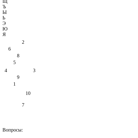
Щ
Ъ
Ы
Ь
Э
Ю
Я
2
6
8
5
4
3
9
1
10
7
Вопросы: