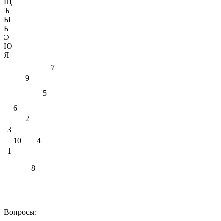
Щ
Ъ
Ы
Ь
Э
Ю
Я
7
9
5
6
2
3
10
4
1
8
Вопросы: