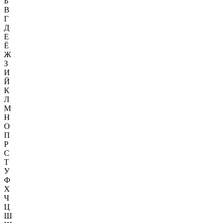
Б
В
Г
Д
Е
Ё
Ж
З
И
Й
К
Л
М
Н
О
П
Р
С
Т
У
Ф
Х
Ч
Ц
Ш