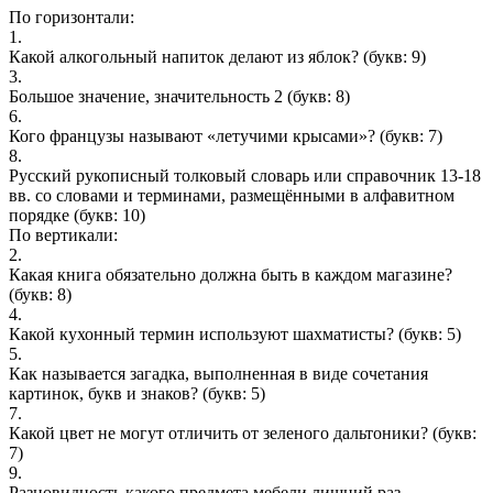
По горизонтали:
1.
Какой алкогольный напиток делают из яблок?
(букв: 9)
3.
Большое значение, значительность 2
(букв: 8)
6.
Кого французы называют «летучими крысами»?
(букв: 7)
8.
Русский рукописный толковый словарь или справочник 13-18
вв. со словами и терминами, размещёнными в алфавитном
порядке
(букв: 10)
По вертикали:
2.
Какая книга обязательно должна быть в каждом магазине?
(букв: 8)
4.
Какой кухонный термин используют шахматисты?
(букв: 5)
5.
Как называется загадка, выполненная в виде сочетания
картинок, букв и знаков?
(букв: 5)
7.
Какой цвет не могут отличить от зеленого дальтоники?
(букв:
7)
9.
Разновидность какого предмета мебели лишний раз