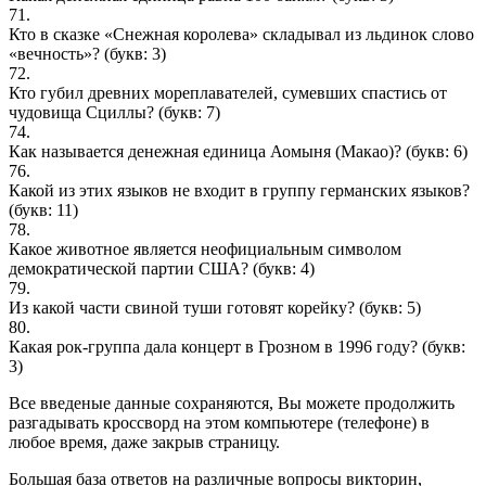
71.
Кто в сказке «Снежная королева» складывал из льдинок слово
«вечность»?
(букв: 3)
72.
Кто губил древних мореплавателей, сумевших спастись от
чудовища Сциллы?
(букв: 7)
74.
Как называется денежная единица Аомыня (Макао)?
(букв: 6)
76.
Какой из этих языков не входит в группу германских языков?
(букв: 11)
78.
Какое животное является неофициальным символом
демократической партии США?
(букв: 4)
79.
Из какой части свиной туши готовят корейку?
(букв: 5)
80.
Какая рок-группа дала концерт в Грозном в 1996 году?
(букв:
3)
Все введеные данные сохраняются, Вы можете продолжить
разгадывать кроссворд на этом компьютере (телефоне) в
любое время, даже закрыв страницу.
Большая база ответов на различные вопросы викторин,