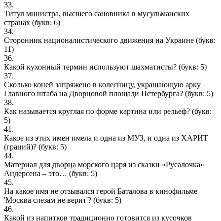
33.
Титул министра, высшего сановника в мусульманских
странах
(букв: 6)
34.
Сторонник националистического движения на Украине
(букв:
11)
36.
Какой кухонный термин используют шахматисты?
(букв: 5)
37.
Сколько коней запряжено в колесницу, украшающую арку
Главного штаба на Дворцовой площади Петербурга?
(букв: 5)
38.
Как называется круглая по форме картина или рельеф?
(букв:
5)
41.
Какое из этих имен имела и одна из МУЗ, и одна из ХАРИТ
(граций)?
(букв: 5)
44.
Материал для дворца морского царя из сказки «Русалочка»
Андерсена – это…
(букв: 5)
45.
На какое имя не отзывался герой Баталова в кинофильме
'Москва слезам не верит'?
(букв: 5)
46.
Какой из напитков традиционно готовится из кусочков