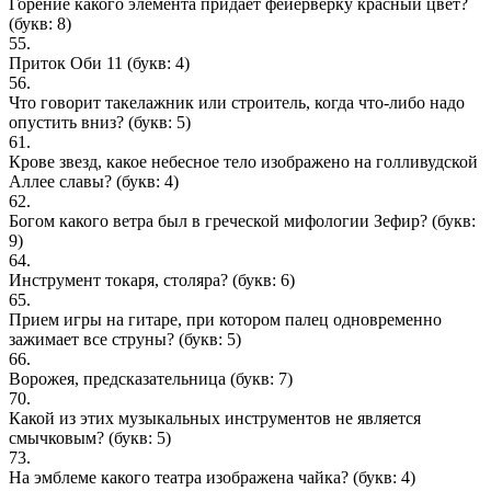
Горение какого элемента придает фейерверку красный цвет?
(букв: 8)
55.
Приток Оби 11
(букв: 4)
56.
Что говорит такелажник или строитель, когда что-либо надо
опустить вниз?
(букв: 5)
61.
Крове звезд, какое небесное тело изображено на голливудской
Аллее славы?
(букв: 4)
62.
Богом какого ветра был в греческой мифологии Зефир?
(букв:
9)
64.
Инструмент токаря, столяра?
(букв: 6)
65.
Прием игры на гитаре, при котором палец одновременно
зажимает все струны?
(букв: 5)
66.
Ворожея, предсказательница
(букв: 7)
70.
Какой из этих музыкальных инструментов не является
смычковым?
(букв: 5)
73.
На эмблеме какого театра изображена чайка?
(букв: 4)