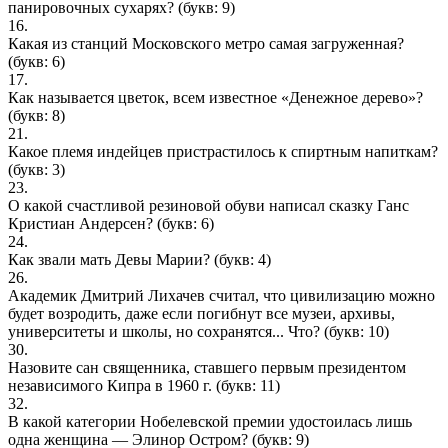
панировочных сухарях?
(букв: 9)
16.
Какая из станций Московского метро самая загруженная?
(букв: 6)
17.
Как называется цветок, всем известное «Денежное дерево»?
(букв: 8)
21.
Какое племя индейцев пристрастилось к спиртным напиткам?
(букв: 3)
23.
О какой счастливой резиновой обуви написал сказку Ганс
Кристиан Андерсен?
(букв: 6)
24.
Как звали мать Девы Марии?
(букв: 4)
26.
Академик Дмитрий Лихачев считал, что цивилизацию можно
будет возродить, даже если погибнут все музеи, архивы,
университеты и школы, но сохранятся... Что?
(букв: 10)
30.
Назовите сан священника, ставшего первым президентом
независимого Кипра в 1960 г.
(букв: 11)
32.
В какой категории Нобелевской премии удостоилась лишь
одна женщина — Элинор Остром?
(букв: 9)