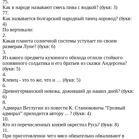
75.
Как в народе называют смесь пива с водкой?
(букв: 3)
77.
Как называется болгарский народный танец-хоровод?
(букв:
4)
По вертикали:
2.
Какая планета солнечной системы уступает по своим
размерам Луне?
(букв: 6)
3.
Из какого предмета кухонного обихода отлили стойкого
оловянного солдатика и его братьев из сказки Андерсена?
(букв: 5)
4.
Клевец - это то же, что и …
(букв: 5)
6.
Древнегерманский невежа, доживший до наших дней?
(букв:
6)
8.
Адмирал Ветлугин из повести К. Станюковича “Грозный
адмирал” приходится автору ... ?
(букв: 4)
10.
Кто из перечисленных князей окрестил Русь?
(букв: 8)
11.
При приготовлении чего мясо обязательно обваливают в