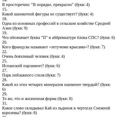
В просторечии: "В порядке, прекрасно"
(букв: 4)
15.
Какой шахматной фигуры не существует?
(букв: 4)
18.
Одна из основных профессий в сельском хозяйстве Средней
Азии
(букв: 9)
19.
Что обозначает буква "П" в аббревиатуре блока СПС?
(букв: 6)
20.
Кого французы называют «летучими крысами»?
(букв: 7)
22.
Очень боязливый человек
(букв: 4)
25.
Испанский парламент?
(букв: 6)
27.
Парк пейзажного стиля
(букв: 7)
28.
Какой из этих четырех минералов наименее твердый?
(букв:
6)
29.
То же, что и жизненная форма
(букв: 8)
31.
Какое слово складывал Кай из льдинок в чертогах Снежной
королевы?
(букв: 8)