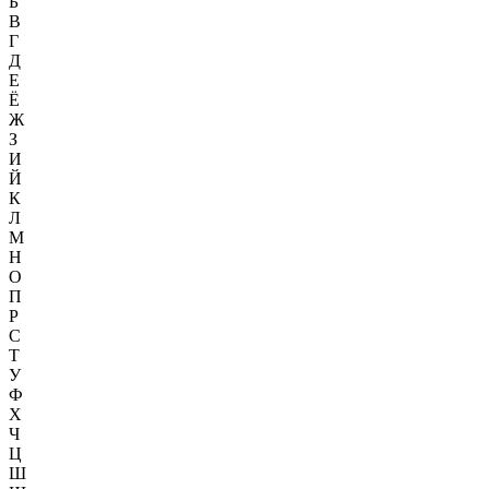
Б
В
Г
Д
Е
Ё
Ж
З
И
Й
К
Л
М
Н
О
П
Р
С
Т
У
Ф
Х
Ч
Ц
Ш