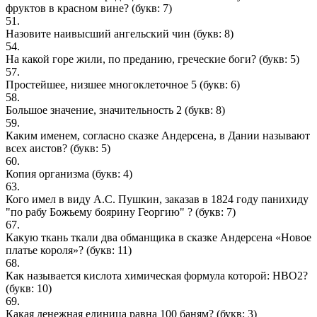
фруктов в красном вине?
(букв: 7)
51.
Назовите наивысший ангельский чин
(букв: 8)
54.
На какой горе жили, по преданию, греческие боги?
(букв: 5)
57.
Простейшее, низшее многоклеточное 5
(букв: 6)
58.
Большое значение, значительность 2
(букв: 8)
59.
Каким именем, согласно сказке Андерсена, в Дании называют
всех аистов?
(букв: 5)
60.
Копия организма
(букв: 4)
63.
Кого имел в виду А.С. Пушкин, заказав в 1824 году панихиду
"по рабу Божьему боярину Георгию" ?
(букв: 7)
67.
Какую ткань ткали два обманщика в сказке Андерсена «Новое
платье короля»?
(букв: 11)
68.
Как называется кислота химическая формула которой: HВО2?
(букв: 10)
69.
Какая денежная единица равна 100 баням?
(букв: 3)