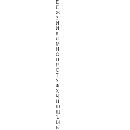
Е
Ё
Ж
З
И
Й
К
Л
М
Н
О
П
Р
С
Т
У
Ф
Х
Ч
Ц
Ш
Щ
Ъ
Ы
Ь