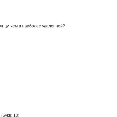
лнцу, чем в наиболее удаленной?
?
(букв: 10)