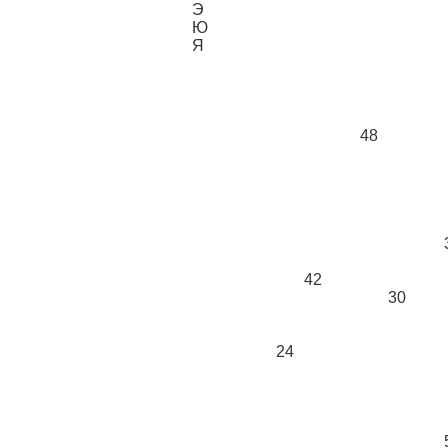
Э
Ю
Я
48
42
30
24