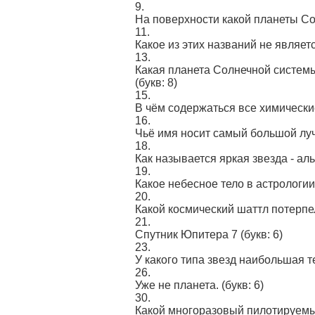
9.
На поверхности какой планеты С
11.
Какое из этих названий не являе
13.
Какая планета Солнечной системы
(букв: 8)
15.
В чём содержаться все химически
16.
Чьё имя носит самый большой лу
18.
Как называется яркая звезда - а
19.
Какое небесное тело в астрологии
20.
Какой космический шаттл потерпе
21.
Спутник Юпитера 7
(букв: 6)
23.
У какого типа звезд наибольшая 
26.
Уже не планета.
(букв: 6)
30.
Какой многоразовый пилотируемы