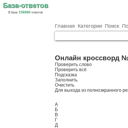
База-ответов
156680
В базе
ответов
Главная
Категории
Поиск
По
Онлайн кроссворд №
Проверить слово
Проверить всё
Подсказка
Заполнить
Очистить
Для выхода из полноэкранного 
А
Б
В
Г
Д