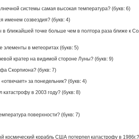
олнечной системы самая высокая температура?
(букв: 6)
тся именем созвездия?
(букв: 4)
 в ближайшей точке больше чем в полтора раза ближе к Со
е элементы в метеоритах
(букв: 5)
чевой кратер на видимой стороне Луны?
(букв: 9)
льфа Скорпиона?
(букв: 7)
 «отвечает» за понедельник?
(букв: 4)
л катастрофу в 2003 году?
(букв: 8)
температура поверхности?
(букв: 7)
й космический корабль США потерпел катастрофу в 1986г.