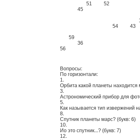
51
52
45
54
43
59
36
56
Вопросы:
По горизонтали:
1.
Орбита какой планеты находится
3.
Acтpoнoмичecкий пpибop для фo
5.
Как называется тип извержений на
8.
Спутник планеты марс?
(букв: 6)
10.
Ио это спутник...?
(букв: 7)
12.