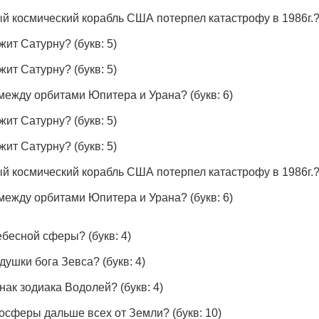
й космический корабль США потерпел катастрофу в 1986г.
ежит Сатурну?
(букв: 5)
ежит Сатурну?
(букв: 5)
 между орбитами Юпитера и Урана?
(букв: 6)
ежит Сатурну?
(букв: 5)
ежит Сатурну?
(букв: 5)
й космический корабль США потерпел катастрофу в 1986г.
 между орбитами Юпитера и Урана?
(букв: 6)
небесной сферы?
(букв: 4)
едушки бога Зевса?
(букв: 4)
знак зодиака Водолей?
(букв: 4)
мосферы дальше всех от Земли?
(букв: 10)