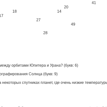
41
20
18
14
17
27
49
28
 между орбитами Юпитера и Урана?
(букв: 6)
тoгpафиpoвания Coлнца
(букв: 9)
 некоторых спутниках планет, где очень низкие температур