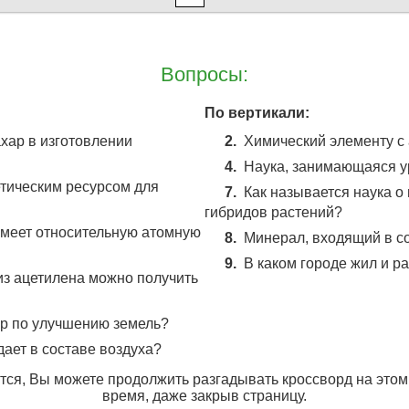
Вопросы:
По вертикали:
хар в изготовлении
2.
Химический элементу с
4.
Наука, занимающаяся у
етическим ресурсом для
7.
Как называется наука о
гибридов растений?
имеет относительную атомную
8.
Минерал, входящий в с
9.
В каком городе жил и р
из ацетилена можно получить
ер по улучшению земель?
дает в составе воздуха?
ся, Вы можете продолжить разгадывать кроссворд на этом
время, даже закрыв страницу.