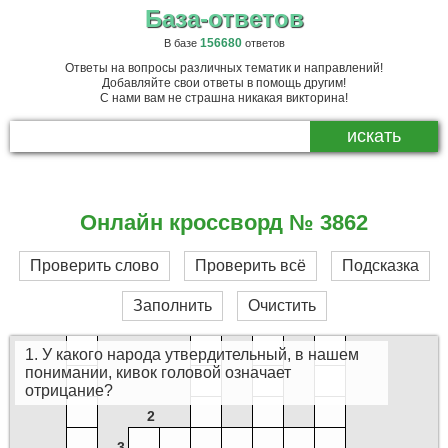
База-ответов
156680
В базе
ответов
Ответы на вопросы различных тематик и направлений!
Добавляйте свои ответы в помощь другим!
С нами вам не страшна никакая викторина!
8
Онлайн кроссворд № 3862
9
7
5
Проверить слово
Проверить всё
Подсказка
Заполнить
Очистить
1. У какого народа утвердительный, в нашем
понимании, кивок головой означает
отрицание?
2
3