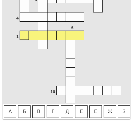
4
6
1
10
А
Б
В
Г
Д
Е
Ё
Ж
З