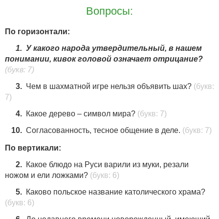
Вопросы:
По горизонтали:
1.
У какого народа утвердительный, в нашем
понимании, кивок головой означает отрицание?
(букв: 7)
3.
Чем в шахматной игре нельзя объявить шах?
(букв:
7)
4.
Какое дерево – символ мира?
(букв: 7)
10.
Согласованность, тесное общение в деле.
(букв: 7)
По вертикали:
2.
Какое блюдо на Руси варили из муки, резали
ножом и ели ложками?
(букв: 6)
5.
Каково польское название католического храма?
(букв: 6)