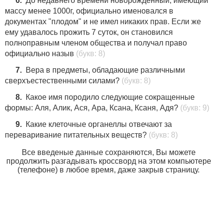
6.
До недавнего времени новорожденный, имеющий
массу менее 1000г, официально именовался в
документах "плодом" и не имел никаких прав. Если же
ему удавалось прожить 7 суток, он становился
полноправным членом общества и получал право
официально назыв
(букв: 8)
7.
Вера в предметы, обладающие различными
сверхъестественными силами?
(букв: 8)
8.
Какое имя породило следующие сокращенные
формы: Аля, Алик, Ася, Ара, Ксана, Ксаня, Адя?
(букв: 9)
9.
Какие клеточные органеллы отвечают за
переваривание питательных веществ?
(букв: 8)
Все введеные данные сохраняются, Вы можете
продолжить разгадывать кроссворд на этом компьютере
(телефоне) в любое время, даже закрыв страницу.