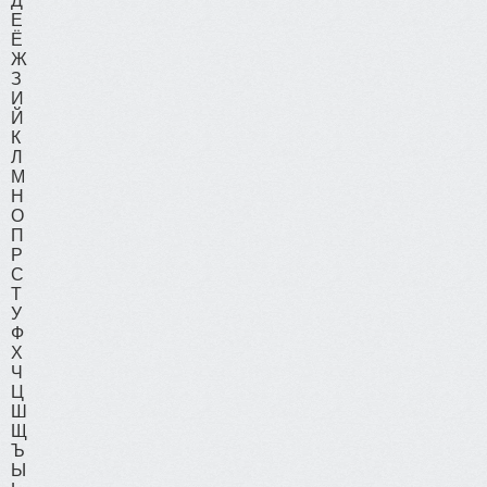
Д
Е
Ё
Ж
З
И
Й
К
Л
М
Н
О
П
Р
С
Т
У
Ф
Х
Ч
Ц
Ш
Щ
Ъ
Ы