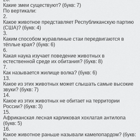
Какие змеи существуют?
(букв: 7)
По вертикали:
2.
Какое животное представляет Республиканскую партию
(США)?
(букв: 4)
3.
Каким способом журавлиные стаи передвигаются в
тёплые края?
(букв: 6)
6.
Какая наука изучает поведение животных в
естественной среде их обитания?
(букв: 8)
7.
Как называется жилище волка?
(букв: 6)
13.
Какое из этих животных может слышать самые высокие
звуки?
(букв: 7)
14.
Какое из этих животных не обитает на территории
России?
(букв: 3)
15.
Африканская лесная карликовая хохлатая антилопа
(букв: 5)
16.
Какое животное раньше называли камелопардом?
(букв: