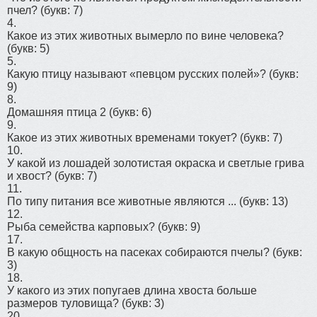
пчел?
(букв: 7)
4.
Какое из этих животных вымерло по вине человека?
(букв: 5)
5.
Какую птицу называют «певцом русских полей»?
(букв:
9)
8.
Домашняя птица 2
(букв: 6)
9.
Какое из этих животных временами токует?
(букв: 7)
10.
У какой из лошадей золотистая окраска и светлые грива
и хвост?
(букв: 7)
11.
По типу питания все животные являются ...
(букв: 13)
12.
Рыба семейства карповых?
(букв: 9)
17.
В какую общность на пасеках собираются пчелы?
(букв:
3)
18.
У какого из этих попугаев длина хвоста больше
размеров туловища?
(букв: 3)
20.