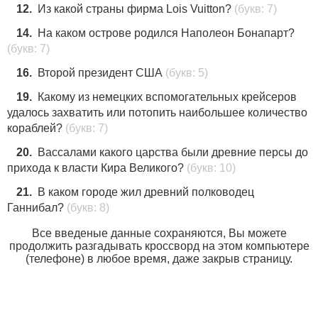
12.
Из какой страны фирма Lois Vuitton?
(букв: 7)
14.
На каком острове родился Наполеон Бонапарт?
(букв: 7)
16.
Второй президент США
(букв: 5)
19.
Какому из немецких вспомогательных крейсеров
удалось захватить или потопить наибольшее количество
кораблей?
(букв: 7)
20.
Вассалами какого царства были древние персы до
прихода к власти Кира Великого?
(букв: 10)
21.
В каком городе жил древний полководец
Ганнибал?
(букв: 8)
Все введеные данные сохраняются, Вы можете
продолжить разгадывать кроссворд на этом компьютере
(телефоне) в любое время, даже закрыв страницу.