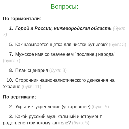
Вопросы:
По горизонтали:
1.
Город в России, нижегородская область
(букв:
7)
5.
Как называется щетка для чистки бутылок?
(букв: 3)
7.
Мужское имя со значением "посланец народа"
(букв: 7)
8.
План сценария
(букв: 8)
10.
Сторонник националистического движения на
Украине
(букв: 11)
По вертикали:
2.
Укрытие, укрепление (устаревшее)
(букв: 5)
3.
Какой русский музыкальный инструмент
родственен финскому кантеле?
(букв: 5)