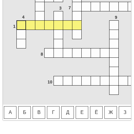
7
3
4
9
1
8
10
А
Б
В
Г
Д
Е
Ё
Ж
З