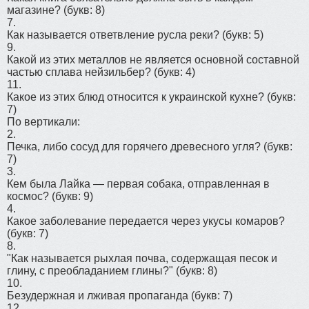
магазине?
(букв: 8)
7.
Как называется ответвление русла реки?
(букв: 5)
9.
Какой из этих металлов не является основной составной
частью сплава нейзильбер?
(букв: 4)
11.
Какое из этих блюд относится к украинской кухне?
(букв:
7)
По вертикали:
2.
Печка, либо сосуд для горячего древесного угля?
(букв:
7)
3.
Кем была Лайка — первая собака, отправленная в
космос?
(букв: 9)
4.
Какое заболевание передается через укусы комаров?
(букв: 7)
8.
"Как называется рыхлая почва, содержащая песок и
глину, с преобладанием глины?"
(букв: 8)
10.
Безудержная и лживая пропаганда
(букв: 7)
12.