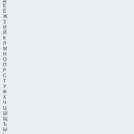
Д
Е
Ё
Ж
З
И
Й
К
Л
М
Н
О
П
Р
С
Т
У
Ф
Х
Ч
Ц
Ш
Щ
Ъ
Ы