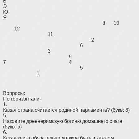
Ь
Э
Ю
Я
8
10
12
11
2
6
3
9
7
4
5
1
Вопросы:
По горизонтали:
1.
Какая страна считается родиной парламента?
(букв: 6)
5.
Назовите древнеримскую богиню домашнего очага
(букв: 5)
6.
Какая книга обязательно должна быть в каждом