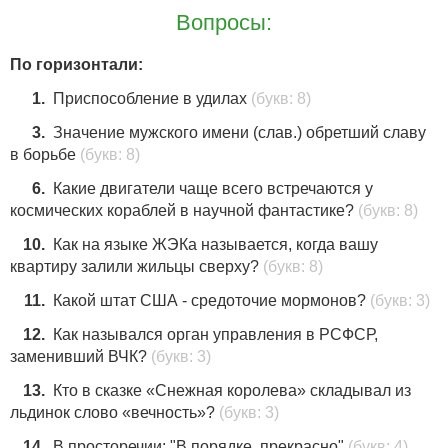
Вопросы:
По горизонтали:
1.
Приспособление в удилах
(букв: 8)
3.
Значение мужского имени (cлaв.) обретший славу
в борьбе
(букв: 8)
6.
Какие двигатели чаще всего встречаются у
космических кораблей в научной фантастике?
(букв: 8)
10.
Как на языке ЖЭКа называется, когда вашу
квартиру залили жильцы сверху?
(букв: 8)
11.
Какой штат США - средоточие мормонов?
(букв: 3)
12.
Как назывался орган управления в РСФСР,
заменивший ВЧК?
(букв: 3)
13.
Кто в сказке «Снежная королева» складывал из
льдинок слово «вечность»?
(букв: 3)
14.
В просторечии: "В порядке, прекрасно"
(букв: 4)