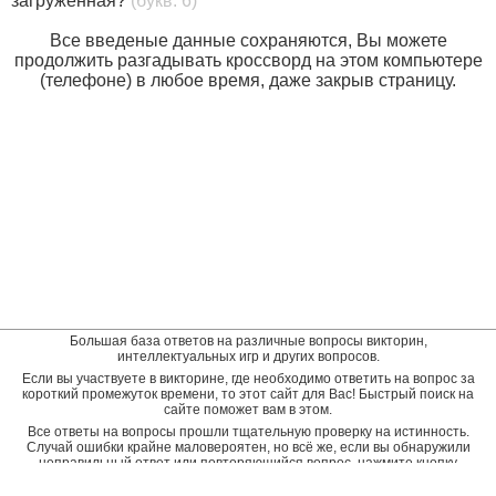
загруженная?
(букв: 6)
Все введеные данные сохраняются, Вы можете
продолжить разгадывать кроссворд на этом компьютере
(телефоне) в любое время, даже закрыв страницу.
Большая база ответов на различные вопросы викторин,
интеллектуальных игр и других вопросов.
Если вы участвуете в викторине, где необходимо ответить на вопрос за
короткий промежуток времени, то этот сайт для Вас! Быстрый поиск на
сайте поможет вам в этом.
Все ответы на вопросы прошли тщательную проверку на истинность.
Случай ошибки крайне маловероятен, но всё же, если вы обнаружили
неправильный ответ или повторяющийся вопрос, нажмите кнопку
"пожаловаться" рядом с неверным ответом. Будет подана заявка на
дополнительную проверку и ответ будет исправлен.
Оставить отзыв