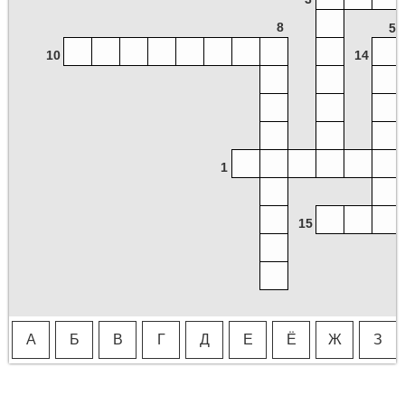
8
5
10
14
1
15
А
Б
В
Г
Д
Е
Ё
Ж
З