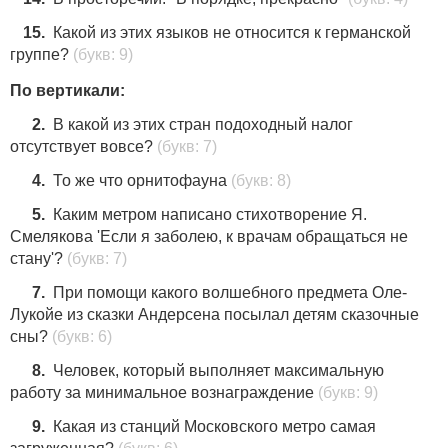
15.
Какой из этих языков не относится к германской
группе?
(букв: 9)
По вертикали:
2.
В какой из этих стран подоходный налог
отсутствует вовсе?
(букв: 7)
4.
То же что орнитофауна
(букв: 8)
5.
Каким метром написано стихотворение Я.
Смелякова 'Если я заболею, к врачам обращаться не
стану'?
(букв: 7)
7.
При помощи какого волшебного предмета Оле-
Лукойе из сказки Андерсена посылал детям сказочные
сны?
(букв: 6)
8.
Человек, который выполняет максимальную
работу за минимальное вознаграждение
(букв: 9)
9.
Какая из станций Московского метро самая