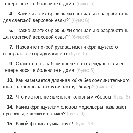
теперь носят в больнице и дома.
(букв: 5)
4.
"Какие из этих брюк были специально разработаны
для светской верховой езды?"
(букв: 6)
6.
"Какие из этих брюк были специально разработаны
для светской верховой езды?"
(букв: 6)
7.
Назовите покрой рукава, имени французского
генерала, его придумавшего.
(букв: 6)
9.
Скажите по-арабски «почётная одежда», если её
теперь носят в больнице и дома.
(букв: 5)
10.
Как называется длинная юбка без соединительного
шва, свободно запахнутая вокруг бёдер?
(букв: 6)
12.
Что из этого не является головным убором
(букв: 8)
14.
Каким французским словом модельеры называют
пуговицы, крючки и пряжки?
(букв: 9)
15.
Какой формы сумка-тоут?
(букв: 13)