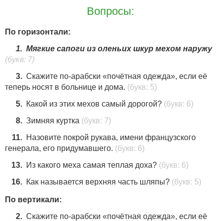
Вопросы:
По горизонтали:
1.
Мягкие сапоги из оленьих шкур мехом наружу
(букв: 7)
3.
Скажите по-арабски «почётная одежда», если её
теперь носят в больнице и дома.
(букв: 5)
5.
Какой из этих мехов самый дорогой?
(букв: 6)
8.
Зимняя куртка
(букв: 7)
11.
Назовите покрой рукава, имени французского
генерала, его придумавшего.
(букв: 6)
13.
Из какого меха самая теплая доха?
(букв: 6)
16.
Как называется верхняя часть шляпы?
(букв: 5)
По вертикали:
2.
Скажите по-арабски «почётная одежда», если её