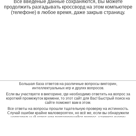
Все введеные данные сохраняются, Вы можете
продолжить разгадывать кроссворд на этом компьютере
(телефоне) в любое время, даже закрыв страницу.
Большая база ответов на различные вопросы викторин,
интеллектуальных игр и других вопросов.
Если вы участвуете в викторине, где необходимо ответить на вопрос за
короткий промежуток времени, то этот сайт для Вас! Быстрый поиск на
сайте поможет вам в этом.
Все ответы на вопросы прошли тщательную проверку на истинность.
Случай ошибки крайне маловероятен, но всё же, если вы обнаружили
неправильный ответ или повторяющийся вопрос, нажмите кнопку
"пожаловаться" рядом с неверным ответом. Будет подана заявка на
дополнительную проверку и ответ будет исправлен.
Оставить отзыв
© baza-otvetov.ru, 2011 - 2026,
Пользовательское соглашение