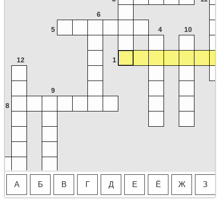
6
5
4
10
12
1
9
8
А
Б
В
Г
Д
Е
Ё
Ж
З