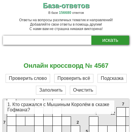
База-ответов
156680
В базе
ответов
Ответы на вопросы различных тематик и направлений!
24
Добавляйте свои ответы в помощь другим!
С нами вам не страшна никакая викторина!
26
Онлайн кроссворд № 4567
16
Проверить слово
Проверить всё
Подсказка
28
21
Заполнить
Очистить
7
1. Кто сражался с Мышиным Королём в сказке
Гофмана?
4
12
17
2
5