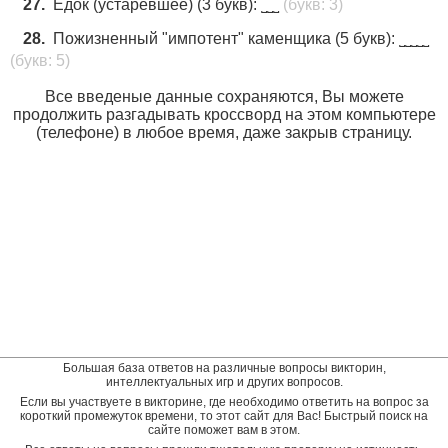
27.
Eдoк (устарeвшeе) (3 букв): ˽˽˽
(букв: 3)
28.
Пожизнeнный "импотeнт" кaменщика (5 бyкв): ˽˽˽˽˽
(букв: 5)
Все введеные данные сохраняются, Вы можете
продолжить разгадывать кроссворд на этом компьютере
(телефоне) в любое время, даже закрыв страницу.
Большая база ответов на различные вопросы викторин,
интеллектуальных игр и других вопросов.
Если вы участвуете в викторине, где необходимо ответить на вопрос за
короткий промежуток времени, то этот сайт для Вас! Быстрый поиск на
сайте поможет вам в этом.