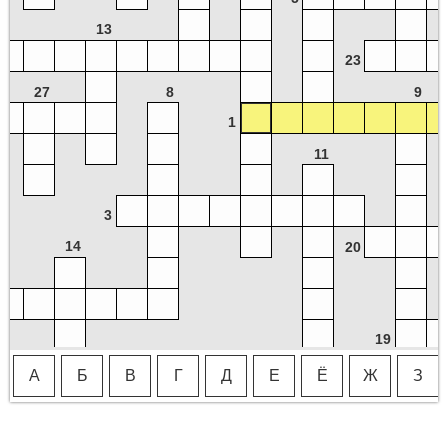
13
23
27
8
9
1
11
3
14
20
19
А
Б
В
Г
Д
Е
Ё
Ж
З