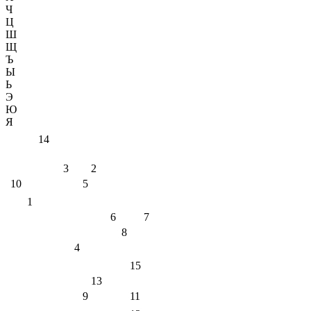
Ч
Ц
Ш
Щ
Ъ
Ы
Ь
Э
Ю
Я
14
3
2
10
5
1
6
7
8
4
15
13
9
11