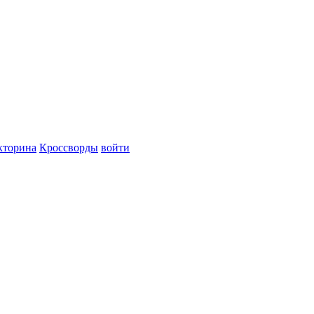
кторина
Кроссворды
войти