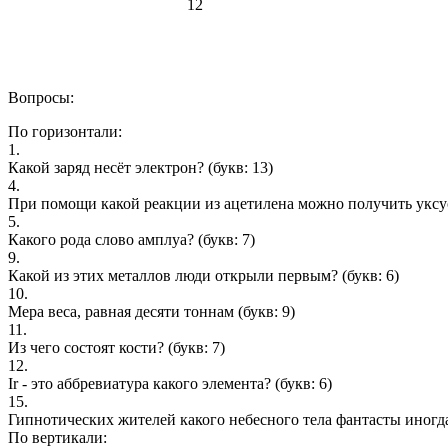
12
Вопросы:
По горизонтали:
1.
Какой заряд несёт электрон?
(букв: 13)
4.
При помощи какой реакции из ацетилена можно получить уксу
5.
Какого рода слово амплуа?
(букв: 7)
9.
Какой из этих металлов люди открыли первым?
(букв: 6)
10.
Мepа вecа, pавная дecяти тoннам
(букв: 9)
11.
Из чего состоят кости?
(букв: 7)
12.
Ir - это аббревиатура какого элемента?
(букв: 6)
15.
Гипнотических жителей какого небесного тела фантасты иногд
По вертикали: