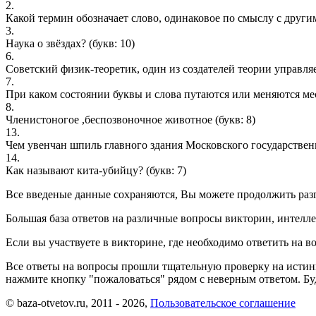
2.
Какой термин обозначает слово, одинаковое по смыслу с други
3.
Наука о звёздах?
(букв: 10)
6.
Советский физик-теоретик, один из создателей теории управля
7.
При каком состоянии буквы и слова путаются или меняются ме
8.
Членистоногое ,беспозвоночное животное
(букв: 8)
13.
Чем увенчан шпиль главного здания Московского государствен
14.
Как называют кита-убийцу?
(букв: 7)
Все введеные данные сохраняются, Вы можете продолжить разга
Большая база ответов на различные вопросы викторин, интелле
Если вы участвуете в викторине, где необходимо ответить на в
Все ответы на вопросы прошли тщательную проверку на истин
нажмите кнопку "пожаловаться" рядом с неверным ответом. Буд
© baza-otvetov.ru, 2011 - 2026,
Пользовательское соглашение