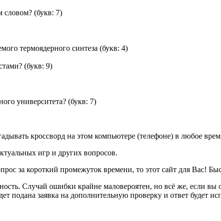
м словом?
(букв: 7)
емого термоядерного синтеза
(букв: 4)
стами?
(букв: 9)
ного университета?
(букв: 7)
дывать кроссворд на этом компьютере (телефоне) в любое время
ктуальных игр и других вопросов.
опрос за короткий промежуток времени, то этот сайт для Вас! Бы
ность. Случай ошибки крайне маловероятен, но всё же, если в
ет подана заявка на дополнительную проверку и ответ будет ис