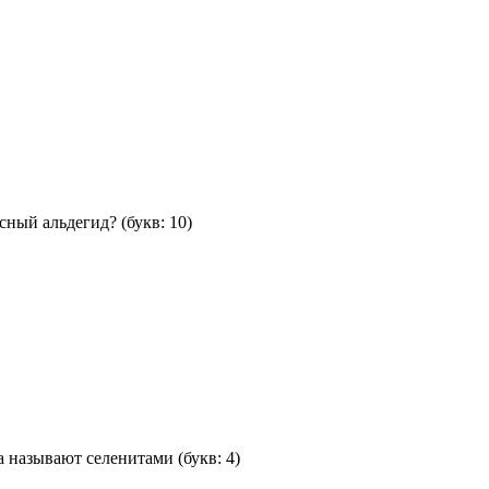
сный альдегид?
(букв: 10)
а называют селенитами
(букв: 4)