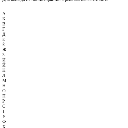
А
Б
В
Г
Д
Е
Ё
Ж
З
И
Й
К
Л
М
Н
О
П
Р
С
Т
У
Ф
Х