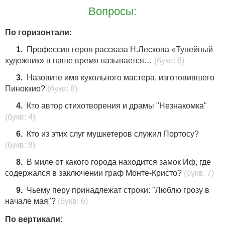
Вопросы:
По горизонтали:
1.
Профессия героя рассказа Н.Лескова «Тупейный
художник» в наше время называется…
(букв: 8)
3.
Назовите имя кукольного мастера, изготовившего
Пиноккио?
(букв: 8)
4.
Кто автор стихотворения и драмы "Незнакомка"
(букв: 4)
6.
Кто из этих слуг мушкетеров служил Портосу?
(букв: 8)
8.
В миле от какого города находится замок Иф, где
содержался в заключении граф Монте-Кристо?
(букв: 7)
9.
Чьему перу принадлежат строки: "Люблю грозу в
начале мая"?
(букв: 6)
По вертикали: