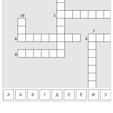
10
1
7
6
4
9
А
Б
В
Г
Д
Е
Ё
Ж
З