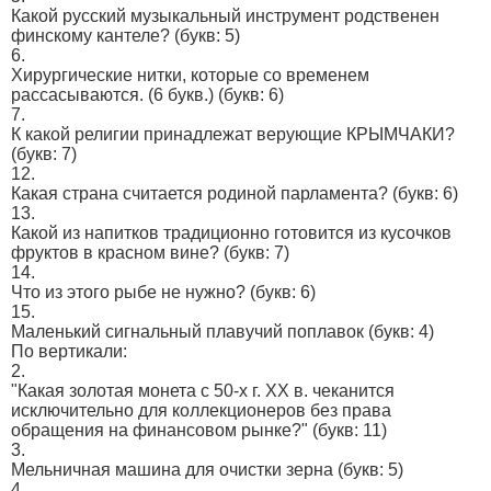
Какой русский музыкальный инструмент родственен
финскому кантеле?
(букв: 5)
6.
Хирургические нитки, которые со временем
рассасываются. (6 букв.)
(букв: 6)
7.
К какой религии принадлежат верующие КРЫМЧАКИ?
(букв: 7)
12.
Какая страна считается родиной парламента?
(букв: 6)
13.
Какой из напитков традиционно готовится из кусочков
фруктов в красном вине?
(букв: 7)
14.
Что из этого рыбе не нужно?
(букв: 6)
15.
Маленький сигнальный плавучий поплавок
(букв: 4)
По вертикали:
2.
"Какая золотая монета с 50-х г. ХХ в. чеканится
исключительно для коллекционеров без права
обращения на финансовом рынке?"
(букв: 11)
3.
Мельничная машина для очистки зерна
(букв: 5)
4.