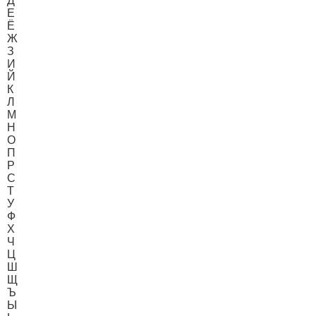
Д
Е
Ё
Ж
З
И
Й
К
Л
М
Н
О
П
Р
С
Т
У
Ф
Х
Ч
Ц
Ш
Щ
Ъ
Ы