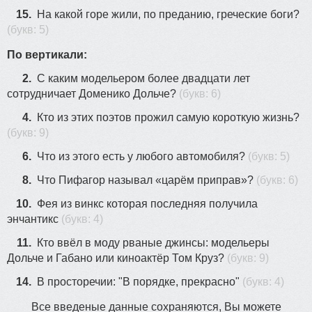
15.
На какой горе жили, по преданию, греческие боги?
(букв: 5)
По вертикали:
2.
С каким модельером более двадцати лет
сотрудничает Доменико Дольче?
(букв: 6)
4.
Кто из этих поэтов прожил самую короткую жизнь?
(букв: 9)
6.
Что из этого есть у любого автомобиля?
(букв: 5)
8.
Что Пифагор называл «царём приправ»?
(букв: 6)
10.
Фея из винкс которая последняя получила
энчантикс
(букв: 4)
11.
Кто ввёл в моду рваные джинсы: модельеры
Дольче и Габано или киноактёр Том Круз?
(букв: 9)
14.
В просторечии: "В порядке, прекрасно"
(букв: 4)
Все введеные данные сохраняются, Вы можете