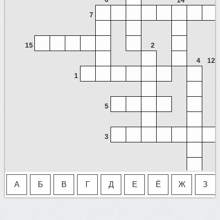
14
7
15
2
4
12
1
5
3
А
Б
В
Г
Д
Е
Ё
Ж
З
9