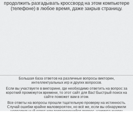
продолжить разгадывать кроссворд на этом компьютере
(телефоне) в любое время, даже закрыв страницу.
Большая база ответов на различные вопросы викторин,
интеллектуальных игр и других вопросов.
Если вы участвуете в викторине, где необходимо ответить на вопрос за
короткий промежуток времени, то этот сайт для Вас! Быстрый поиск на
сайте поможет вам в этом.
Все ответы на вопросы прошли тщательную проверку на истинность.
Случай ошибки крайне маловероятен, но всё же, если вы обнаружили
неправильный ответ или повторяющийся вопрос, нажмите кнопку
"пожаловаться" рядом с неверным ответом. Будет подана заявка на
дополнительную проверку и ответ будет исправлен.
Оставить отзыв
© baza-otvetov.ru, 2011 - 2026,
Пользовательское соглашение
Рейтинг пользователей: