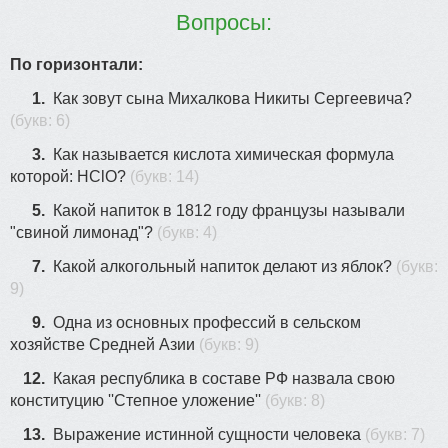
Вопросы:
По горизонтали:
1.
Как зовут сына Михалкова Никиты Сергеевича?
(букв: 6)
3.
Как называется кислота химическая формула
которой: HClO?
(букв: 14)
5.
Какой напиток в 1812 году французы называли
"свиной лимонад"?
(букв: 4)
7.
Какой алкогольный напиток делают из яблок?
(букв:
9)
9.
Одна из основных профессий в сельском
хозяйстве Средней Азии
(букв: 9)
12.
Какая республика в составе РФ назвала свою
конституцию ''Степное уложение''
(букв: 8)
13.
Выражение истинной сущности человека
(букв: 7)