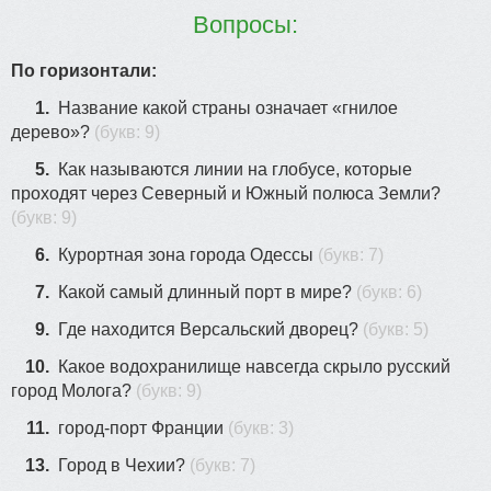
21
6
18
25
Вопросы:
5
По горизонтали:
1.
Название какой страны означает «гнилое
9
дерево»?
(букв: 9)
5.
Как называются линии на глобусе, которые
проходят через Северный и Южный полюса Земли?
(букв: 9)
6.
Курортная зона города Одессы
(букв: 7)
7.
Какой самый длинный порт в мире?
(букв: 6)
9.
Где находится Версальский дворец?
(букв: 5)
10.
Какое водохранилище навсегда скрыло русский
город Молога?
(букв: 9)
11.
город-порт Франции
(букв: 3)
13.
Город в Чехии?
(букв: 7)