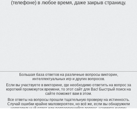
(телефоне) в любое время, даже закрыв страницу.
Большая база ответов на различные вопросы викторин,
интеллектуальных игр и других вопросов.
Если вы участвуете в викторине, где необходимо ответить на вопрос за
короткий промежуток времени, то этот сайт для Вас! Быстрый поиск на
сайте поможет вам в этом.
Все ответы на вопросы прошли тщательную проверку на истинность.
Случай ошибки крайне маловероятен, но всё же, если вы обнаружили
неправильный ответ или повторяющийся вопрос, нажмите кнопку
"пожаловаться" рядом с неверным ответом. Будет подана заявка на
дополнительную проверку и ответ будет исправлен.
Оставить отзыв
© baza-otvetov.ru, 2011 - 2026,
Пользовательское соглашение
Рейтинг пользователей:
рейтинг пользователей наиболее активно пополняющих базу данных