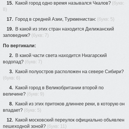
15.
Какой город одно время назывался Чкалов?
(букв:
8)
17.
Гоpoд в cрeдней Азии, Tуркмeниcтaн:
(букв: 5)
19.
В какой из этих стран находится Дилижанский
заповедник?
(букв: 7)
По вертикали:
2.
В какой части света находится Ниагарский
водопад?
(букв: 7)
3.
Какой полуостров расположен на севере Сибири?
(букв: 6)
4.
Какой город в Великобритании второй по
величине?
(букв: 9)
8.
Какой из этих притоков длиннее реки, в которую он
впадает?
(букв: 5)
12.
Какой московский переулок официально объявлен
пешеходной зоной?
(букв: 11)