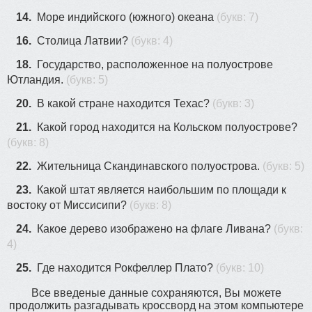
14.
Море индийского (южного) океана
(букв: 7)
16.
Столица Латвии?
(букв: 4)
18.
Государство, расположенное на полуострове
Ютландия.
(букв: 5)
20.
В какой стране находится Техас?
(букв: 3)
21.
Какой город находится на Кольском полуострове?
(букв: 8)
22.
Жительница Скандинавского полуострова.
(букв: 5)
23.
Какой штат является наибольшим по площади к
востоку от Миссисипи?
(букв: 8)
24.
Какое дерево изображено на флаге Ливана?
(букв:
4)
25.
Где находится Рокфеллер Плато?
(букв: 10)
Все введеные данные сохраняются, Вы можете
продолжить разгадывать кроссворд на этом компьютере