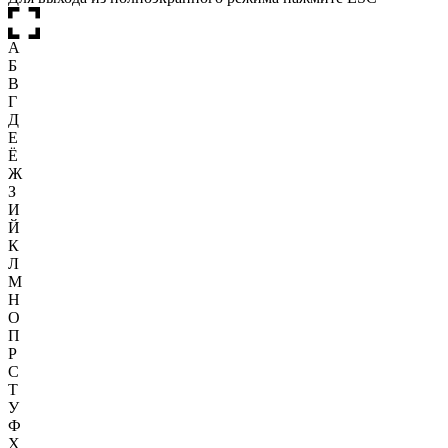
А
Б
В
Г
Д
Е
Ё
Ж
З
И
Й
К
Л
М
Н
О
П
Р
С
Т
У
Ф
Х