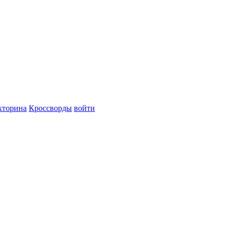
кторина
Кроссворды
войти