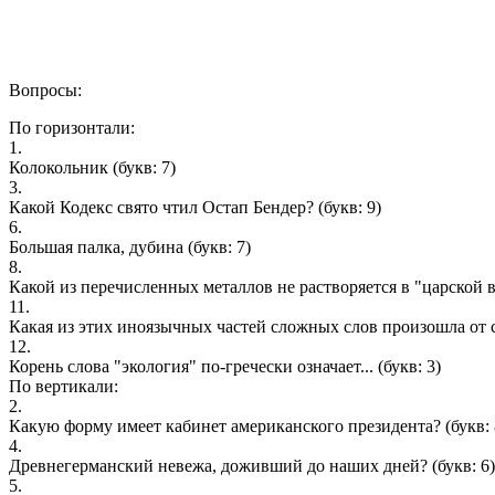
Вопросы:
По горизонтали:
1.
Колокольник
(букв: 7)
3.
Какой Кодекс свято чтил Остап Бендер?
(букв: 9)
6.
Большая палка, дубина
(букв: 7)
8.
Какой из перечисленных металлов не растворяется в "царской 
11.
Какая из этих иноязычных частей сложных слов произошла от с
12.
Корень слова "экология" по-гречески означает...
(букв: 3)
По вертикали:
2.
Какую форму имеет кабинет американского президента?
(букв: 
4.
Древнегерманский невежа, доживший до наших дней?
(букв: 6)
5.