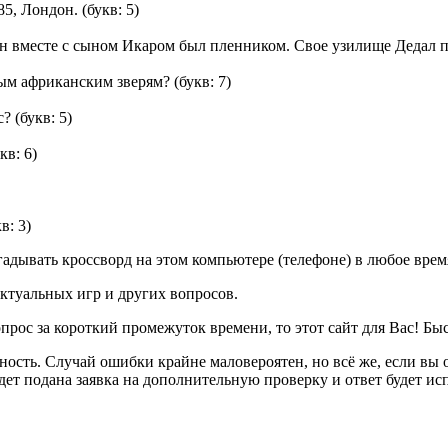
85, Лондон.
(букв: 5)
он вместе с сыном Икаром был пленником. Свое узилище Дедал п
ным африканским зверям?
(букв: 7)
с?
(букв: 5)
кв: 6)
в: 3)
дывать кроссворд на этом компьютере (телефоне) в любое время
ктуальных игр и других вопросов.
опрос за короткий промежуток времени, то этот сайт для Вас! Бы
ность. Случай ошибки крайне маловероятен, но всё же, если в
ет подана заявка на дополнительную проверку и ответ будет ис