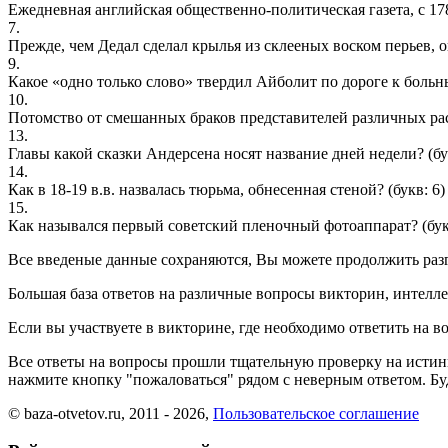
Ежедневная английская общественно-политическая газета, с 17
7.
Прежде, чем Дедал сделал крылья из склееных воском перьев, 
9.
Какое «одно только слово» твердил Айболит по дороге к боль
10.
Потомство от смешанных браков представителей различных ра
13.
Главы какой сказки Андерсена носят название дней недели?
(бу
14.
Как в 18-19 в.в. назвалась тюрьма, обнесенная стеной?
(букв: 6)
15.
Как назывался первый советский пленочный фотоаппарат?
(бук
Все введеные данные сохраняются, Вы можете продолжить разга
Большая база ответов на различные вопросы викторин, интелле
Если вы участвуете в викторине, где необходимо ответить на в
Все ответы на вопросы прошли тщательную проверку на истин
нажмите кнопку "пожаловаться" рядом с неверным ответом. Буд
© baza-otvetov.ru, 2011 - 2026,
Пользовательское соглашение