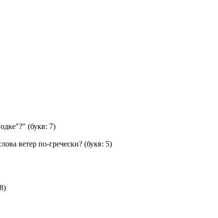
водке"?"
(букв: 7)
лова ветер по-гречески?
(букв: 5)
8)