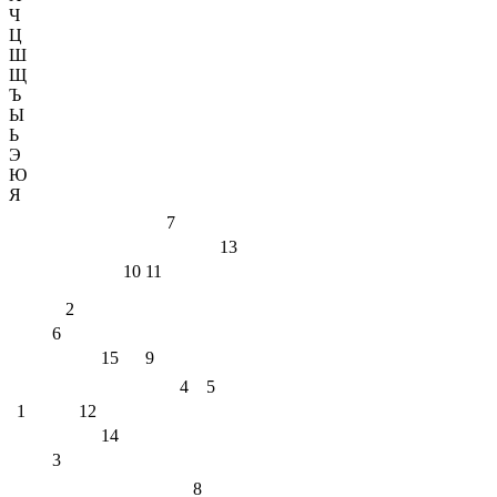
Ч
Ц
Ш
Щ
Ъ
Ы
Ь
Э
Ю
Я
7
13
10
11
2
6
15
9
4
5
1
12
14
3
8