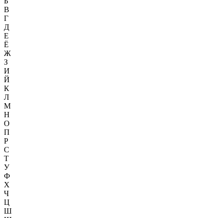
Б
В
Г
Д
Е
Ё
Ж
З
И
Й
К
Л
М
Н
О
П
Р
С
Т
У
Ф
Х
Ч
Ц
Ш