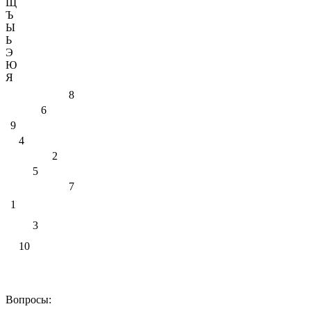
Щ
Ъ
Ы
Ь
Э
Ю
Я
8
6
9
4
2
5
7
1
3
10
Вопросы: