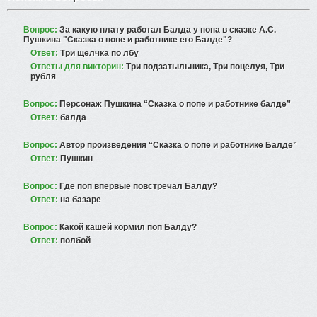
Вопрос:
За какую плату работал Балда у попа в сказке А.С.
Пушкина "Сказка о попе и работнике его Балде"?
Ответ:
Три щелчка по лбу
Ответы для викторин:
Три подзатыльника, Три поцелуя, Три
рубля
Вопрос:
Персонаж Пушкина “Сказка о попе и работнике балде”
Ответ:
балда
Вопрос:
Автор произведения “Сказка о попе и работнике Балде”
Ответ:
Пушкин
Вопрос:
Где поп впервые повстречал Балду?
Ответ:
на базаре
Вопрос:
Какой кашей кормил поп Балду?
Ответ:
полбой