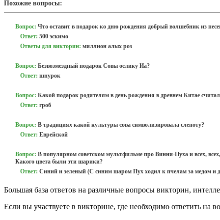
Похожие вопросы:
Вопрос:
Что оставит в подарок ко дню рождения добрый волшебник из пес
Ответ:
500 эскимо
Ответы для викторин:
миллион алых роз
Вопрос:
Безвозмездный подарок Совы ослику Иа?
Ответ:
шнурок
Вопрос:
Какой подарок родителям в день рождения в древнем Китае счита
Ответ:
гроб
Вопрос:
В традициях какой культуры сова символизировала слепоту?
Ответ:
Еврейской
Вопрос:
В популярном советском мультфильме про Винни-Пуха и всех, всех
Какого цвета были эти шарики?
Ответ:
Синий и зеленый (С синим шаром Пух ходил к пчелам за медом и ду
Большая база ответов на различные вопросы викторин, интелле
Если вы участвуете в викторине, где необходимо ответить на в