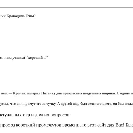
енки Крокодила Гены?
лся наилучшим? “хороший ...”
, всех — Кролик подарил Пятачку два прекрасных воздушных шарика. С одним из 
мал, что они примут его за тучку. А другой шар был зеленого цвета, он был под
ктуальных игр и других вопросов.
опрос за короткий промежуток времени, то этот сайт для Вас! Бы