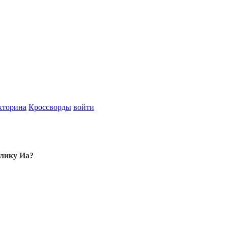
кторина
Кроссворды
войти
слику Иа?