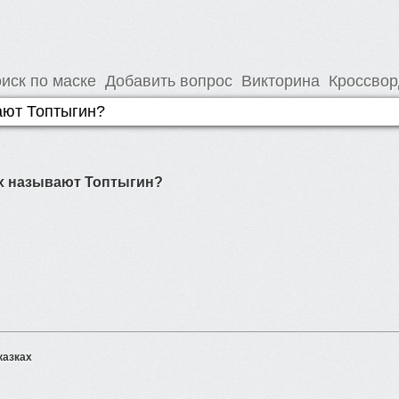
иск по маске
Добавить вопрос
Викторина
Кроссво
ах называют Топтыгин?
казках