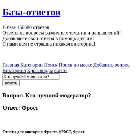
База-ответов
В базе
156680
ответов
Ответы на вопросы различных тематик и направлений!
Добавляйте свои ответы в помощь другим!
С нами вам не страшна никакая викторина!
Главная
Категории
Поиск
Поиск по маске
Добавить вопрос
Викторина
Кроссворды
войти
Вопрос:
Кто лучший модератор?
Ответ:
Фрост
Ответы для викторин:
Фростт, фР0СТ, Фрост!