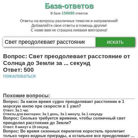
База-ответов
156680
В базе
ответов
Ответы на вопросы различных тематик и направлений!
Добавляйте свои ответы в помощь другим!
С нами вам не страшна никакая викторина!
Вопрос:
Свет преодолевает расстояние от
Солнца до Земли за ... секунд
Ответ:
500
пожаловаться
Похожие вопросы:
Вопрос:
За какое время судно преодолевает расстояние в 1
морскую милю при скорости в 1 узел?
Ответ:
За 1 час
Ответы для викторин:
За 1 день, За 1 минуту, За 1 секунду
Вопрос:
Сколько требуется времени, чтобы солнечный свет
преодолел расстояние до Земли?
Ответ:
8 минут и 19 секунд
Вопрос:
Во время сезонных перелетов коростель пролетает
только через водные преграды, а остальное все преодолевает ...