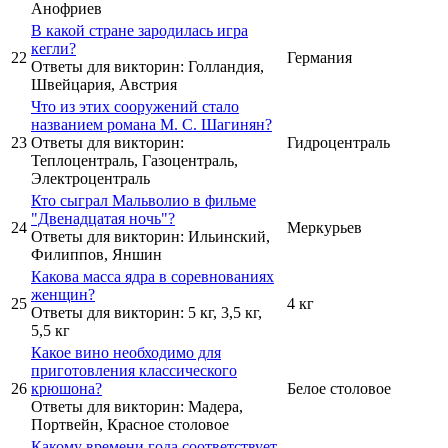
Анофриев
В какой стране зародилась игра
кегли?
22
Германия
Ответы для викторин: Голландия,
Швейцария, Австрия
Что из этих сооружений стало
названием романа М. С. Шагинян?
23
Ответы для викторин:
Гидроцентраль
Теплоцентраль, Газоцентраль,
Электроцентраль
Кто сыграл Мальволио в фильме
"Двенадцатая ночь"?
24
Меркурьев
Ответы для викторин: Ильинский,
Филиппов, Яншин
Какова масса ядра в соревнованиях
женщин?
25
4 кг
Ответы для викторин: 5 кг, 3,5 кг,
5,5 кг
Какое вино необходимо для
приготовления классического
26
крюшона?
Белое столовое
Ответы для викторин: Мадера,
Портвейн, Красное столовое
Какому времени года соответствует