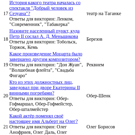
История какого театра началась со
спектакля "Добрый человек из
17
Сезуана"?
театр на Таганке
Ответы для викторин: Ленком,
"Современник", "Табакерка"
Назовите населенный пункт, куда
Петр II сослал А. Д. Меньшикова
18
Березов
Ответы для викторин: Тобольск,
Торжок, Кемь
Какое произведение Моцарта было
завершено другим композитором?
19
Ответы для викторин: "Дон Жуан",
Реквием
"Волшебная флейта", "Свадьба
Фигаро"
Кто из этих должностных лиц,
заведовал при дворе Екатерины II
винными погребами?
20
Обер-Шенк
Ответы для викторин: Обер-
Гофмаршал, Обер-Гофмейстер,
Обер-шталмейстер
Какой актёр поменял своё
настоящее имя Альберт на Олег?
21
Ответы для викторин: Олег
Олег Борисов
Анофриев, Олег Даль, Олег