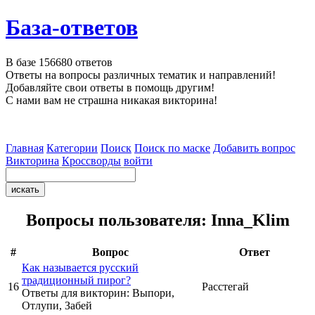
База-ответов
В базе
156680
ответов
Ответы на вопросы различных тематик и направлений!
Добавляйте свои ответы в помощь другим!
С нами вам не страшна никакая викторина!
Главная
Категории
Поиск
Поиск по маске
Добавить вопрос
Викторина
Кроссворды
войти
Вопросы пользователя: Inna_Klim
#
Вопрос
Ответ
Как называется русский
традиционный пирог?
16
Расстегай
Ответы для викторин: Выпори,
Отлупи, Забей