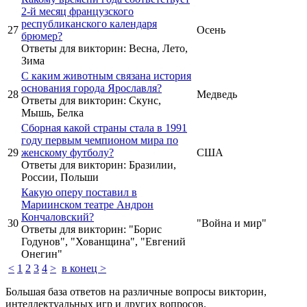
2-й месяц французского
республиканского календаря
27
Осень
брюмер?
Ответы для викторин: Весна, Лето,
Зима
С каким животным связана история
основания города Ярославля?
28
Медведь
Ответы для викторин: Скунс,
Мышь, Белка
Сборная какой страны стала в 1991
году первым чемпионом мира по
29
женскому футболу?
США
Ответы для викторин: Бразилии,
России, Польши
Какую оперу поставил в
Мариинском театре Андрон
Кончаловский?
30
"Война и мир"
Ответы для викторин: "Борис
Годунов", "Хованщина", "Евгений
Онегин"
<
1
2
3
4
>
в конец >
Большая база ответов на различные вопросы викторин,
интеллектуальных игр и других вопросов.