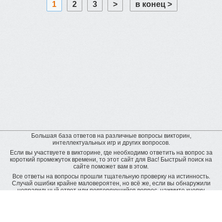
1
2
3
>
в конец >
Большая база ответов на различные вопросы викторин,
интеллектуальных игр и других вопросов.
Если вы участвуете в викторине, где необходимо ответить на вопрос за
короткий промежуток времени, то этот сайт для Вас! Быстрый поиск на
сайте поможет вам в этом.
Все ответы на вопросы прошли тщательную проверку на истинность.
Случай ошибки крайне маловероятен, но всё же, если вы обнаружили
неправильный ответ или повторяющийся вопрос, нажмите кнопку
"пожаловаться" рядом с неверным ответом. Будет подана заявка на
дополнительную проверку и ответ будет исправлен.
Оставить отзыв
© baza-otvetov.ru, 2011 - 2026,
Пользовательское соглашение