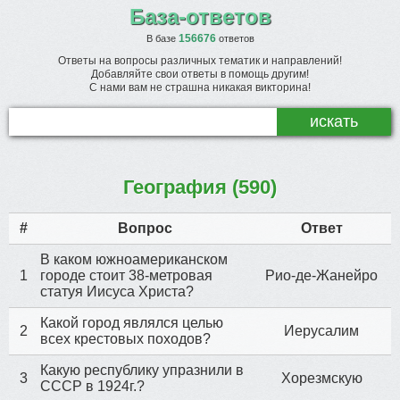
База-ответов
156676
В базе
ответов
Ответы на вопросы различных тематик и направлений!
Добавляйте свои ответы в помощь другим!
С нами вам не страшна никакая викторина!
География (590)
#
Вопрос
Ответ
В каком южноамериканском
1
городе стоит 38-метровая
Рио-де-Жанейро
статуя Иисуса Христа?
Какой город являлся целью
2
Иерусалим
всех крестовых походов?
Какую республику упразнили в
3
Хорезмскую
СССР в 1924г.?