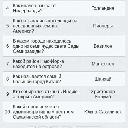
Как иначе называют
4
Голландия
Нидерланды?
Как назывались поселенцы на
5
неосвоенных землях
Пионеры
Америки?
В каком городе находилось
6
одно из семи чудес света Сады
Вавилон
Семирамиды?
Какой район Нью-Йорка
7
Манхэттен
находится на острове?
Как называется самый
8
Шанхай
большой город Китая?
Кто собирался открыть Индию,
Христофор
9
а открыл Америку?
Колумб
Какой город является
10
административным центром
Южно-Сахалинск
Сахалинской области?